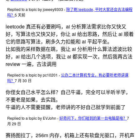
Replied to a topic by joeeey9303
›
除了刷 leetcode, 平时大家还会古法编程
吗？
5 天前
leetcode 真还有必要刷吗，ai 分析算法需求比你又快又
好，写算法也又快又好，你让 ai 给出思路，然后让 ai 顺着
它的思路写算法，刷多久力扣能和 ai 平起平坐。
比如我的采样数据在跳，我让 ai 分析用什么算法滤波比较
好，ai 给出几个选项，我让 ai 都实现一次，然后我再古法
review 一遍，古法调用
Replied to a topic by pc10201
›
公办二本计算机专业，有必要听老师讲课
吗？
7 月 30 日
你侄女自己水平怎么样？自己牛逼，完全可以半听半学，
不要老是如果，去实践。
牛逼的人不需要提醒，老师讲的不好自己就学到前面了
Replied to a topic by EVJohn
›
好奇问下，你们碰到的第一台电脑是啥？
7
月 29 日
赛扬图拉丁，256m 内存，机箱上还有软盘光驱口，开机声