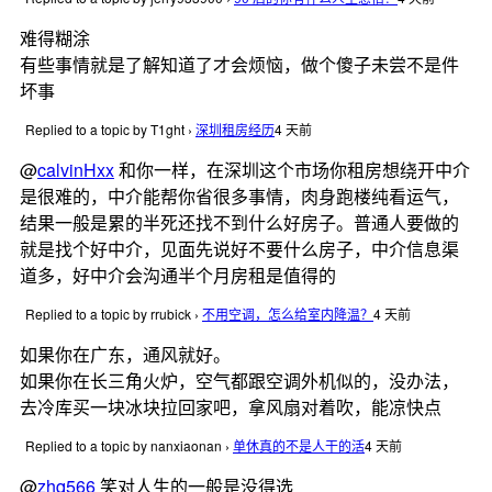
难得糊涂
有些事情就是了解知道了才会烦恼，做个傻子未尝不是件
坏事
Replied to a topic by T1ght
›
深圳租房经历
4 天前
@
calvinHxx
和你一样，在深圳这个市场你租房想绕开中介
是很难的，中介能帮你省很多事情，肉身跑楼纯看运气，
结果一般是累的半死还找不到什么好房子。普通人要做的
就是找个好中介，见面先说好不要什么房子，中介信息渠
道多，好中介会沟通半个月房租是值得的
Replied to a topic by rrubick
›
不用空调，怎么给室内降温？
4 天前
如果你在广东，通风就好。
如果你在长三角火炉，空气都跟空调外机似的，没办法，
去冷库买一块冰块拉回家吧，拿风扇对着吹，能凉快点
Replied to a topic by nanxiaonan
›
单休真的不是人干的活
4 天前
@
zhq566
笑对人生的一般是没得选