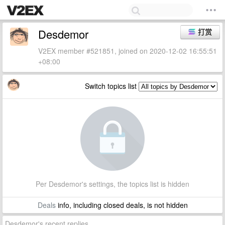
Desdemor
打赏
V2EX member #521851, joined on 2020-12-02 16:55:51
+08:00
Switch topics list
Per Desdemor's settings, the topics list is hidden
Deals
info, including closed deals, is not hidden
Desdemor's recent replies