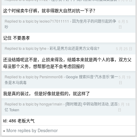
这个时候卖牛仔裤，就非得跟大自然对抗一下子？
Replied to a topic by leoleo717011111
因为坐月子的问题引起的争
6 月 5
›
日
吵
记住 不要愚孝
Replied to a topic by fyhe
彩礼是男方出还是男方父母出?
5 月 25 日
›
还没结婚呢这不是，止损来得及，结婚本来就是两个人的事，双方父
母没那个义务，想帮那也是不会考虑回报的
Replied to a topic by Persimmon08
Google 搜索抖音“汽水音乐”第一
5 月 19
›
日
条是木马病毒
我是真的装过， 但是好像就是假的，就这样了
Replied to a topic by hongye1main
[限时赠送] 中转站限时活动, 送百
5 月 18
›
日
亿 Token
id: 486 老板大气
More replies by Desdemor
»