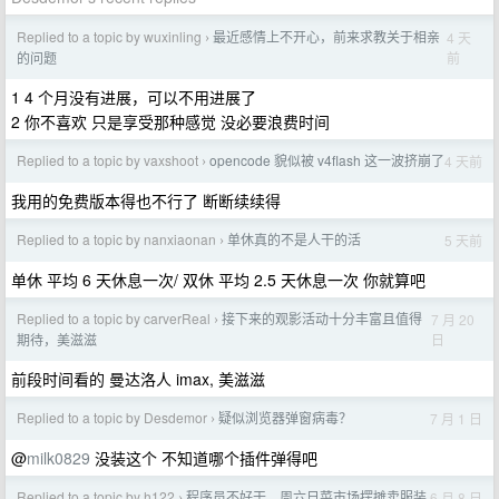
Replied to a topic by wuxinling
最近感情上不开心，前来求教关于相亲
4 天
›
前
的问题
1 4 个月没有进展，可以不用进展了
2 你不喜欢 只是享受那种感觉 没必要浪费时间
Replied to a topic by vaxshoot
opencode 貌似被 v4flash 这一波挤崩了
4 天前
›
我用的免费版本得也不行了 断断续续得
Replied to a topic by nanxiaonan
单休真的不是人干的活
5 天前
›
单休 平均 6 天休息一次/ 双休 平均 2.5 天休息一次 你就算吧
Replied to a topic by carverReal
接下来的观影活动十分丰富且值得
7 月 20
›
日
期待，美滋滋
前段时间看的 曼达洛人 imax, 美滋滋
Replied to a topic by Desdemor
疑似浏览器弹窗病毒？
7 月 1 日
›
@
milk0829
没装这个 不知道哪个插件弹得吧
Replied to a topic by h122
程序员不好干，周六日菜市场摆摊卖服装
6 月 8 日
›