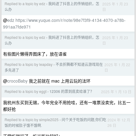
Replied to a topic by edz
我妈进了抖音上的传销组织，怎
2025 年 1 月 23
›
日
么办
@
edz
https://www.yuque.com/r/note/98e7f3f9-4134-4070-a78b-
991aa7fde971
Replied to a topic by edz
我妈进了抖音上的传销组织，怎
2025 年 1 月 23
›
日
么办
有些图片懒得弄图床了，放在语雀
Replied to a topic by leapday
不去折腾都不知道云游戏现在
2025 年 1 月 22
›
日
多先进了
@
crocoBaby
我之前就在 mac 上用云玩的法环
Replied to a topic by eggt
12306 的票到底卖给谁了？
2025 年 1 月 13 日
›
我杭州东买到无锡，今年完全不用抢哇，还有一堆票没卖完，比五一
都好抢
Replied to a topic by simple2025
问个关于吃饭的问题,你们吃
2024 年 12 月
›
26 日
饭的时候肚子饿不饿啊.