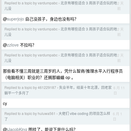
Replied to a topic by vardumpabc
北京有哪些适合 3 周孩子适合玩的地
2 天
›
前
儿没
@
superjojo
自己没孩子，身边也没有吗？
Replied to a topic by vardumpabc
北京有哪些适合 3 周孩子适合玩的地
2 天
›
前
儿没
@
zzlove
不拉吗？
Replied to a topic by vardumpabc
北京有哪些适合 3 周孩子适合玩的地
2 天
›
前
儿没
那些看不懂三周就是三周岁的人，凭什么智商/推理水平入行程序员
（电脑相关）职业的？还搁那蛐蛐 op 。
Replied to a topic by 461229187
失业半年，结束十年北漂，回老家
6 月 11
›
日
躺平一个多月了
cy
Replied to a topic by huluwa561
大佬们 vibe coding 的项目怎么样
6 月 1
›
日
了
@
jJacobKing
图挂了，能说下是什么吗？