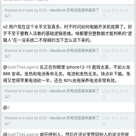
Replied to a topic by EDD
MacBook 的电池是越来越差了
2025 年 8 月 26
›
日
么？
v2 用户现在这个水平文盲真多，时不时问如何电脑开关机就算了。好
歹不至于要教人活着的基础逻辑思维。啥都要完整数据才能判断的“逻
辑人”在一没系统二不穿越的当下怎么活下来的。
Replied to a topic by EDD
MacBook 的电池是越来越差了
2025 年 8 月 26
›
日
么？
@
JoshTheLegend
反正在你眼里 iphone12-15 能效太差，不如火龙
888 安卓。发热和电池寿命无关。电流和发热无关。快点补下脑。免
得又觉得苹果电池砍一半，还在 80%充电保养电池非常有效。
Replied to a topic by EDD
MacBook 的电池是越来越差了
2025 年 8 月 26
›
日
么？
@
J
Replied to a topic by EDD
MacBook 的电池是越来越差了
2025 年 8 月 26
›
日
么？
@
JoshTheLegend
疯狂喷别人，然后在评论里赞同别人的说法但是