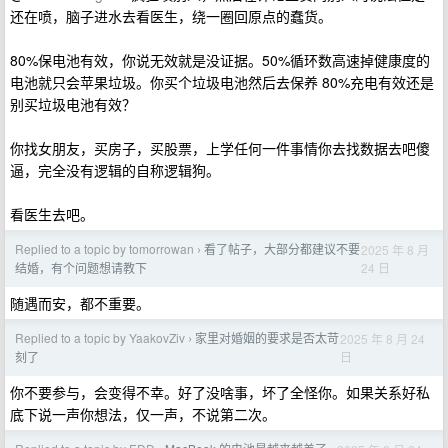
还在喷，脑子进水去看医生，绕一圈回原点的蠢货。
80%保电池有效，你说无效就是没证据。50%循环数高速掉健康度的
电池就只会苹果垃圾。你买个垃圾电池然后去保养 80%充电有效还是
别买垃圾电池有效？
你找女朋友，买房子，买股票，上学任何一件事情你去找数据去吧傻
逼，完全没有逻辑的自称逻辑狗。
看医生去吧。
Replied to a topic by tomorrowan
看了帖子，大部分都建议不要
2025 年 8 月
›
24 日
结婚，有个问题想请教下
随遇而安，都不重要。
Replied to a topic by YaakovZiv
家里对婚姻的要求是否太苛
2025 年 8 月 24
›
日
刻了
你不要参与，会变得不幸。好了没啥事，坏了全怪你。如果关系好私
底下说一声你想法，仅一声，不说第二次。