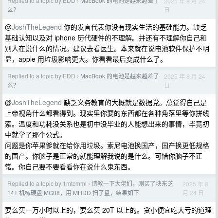
Replied to a topic by EDD
MacBook 的电池是越来越差了
2025 年 8 月 24
›
日
么？
@
JoshTheLegend
你的发言代表你没有现实生活的基础能力。缺乏
基础认知以及对 iphone 历代硬件的不理解。并还有不理解你自己和
别人在说什么的情况。建议去看医生。本来就在说电池软件保护不明
显，apple 用垃圾影响更大。你看看最后变成什么了。
Replied to a topic by EDD
MacBook 的电池是越来越差了
2025 年 8 月 24
›
日
么？
@
JoshTheLegend
缺乏义务教育的大概就是数据党。总觉得自己是
上帝视角什么都看得到。现实里你要的东西都在各种角落里等你拼线
索。温度和功耗没关系也是初中没毕业的人能想出来的事情，毕竟初
中就学了那个公式。
问题是你苹果爹就在给你用垃圾。索尼电池换国产，国产换更低规格
的国产。你脑子是正常的就能理解我说的是什么。可惜你脑子不正
常。你自己要不要看看你在说什么鬼东西。
Replied to a topic by 1mtcmml
请教一下大佬们，刚买了块东芝
2025 年 8
›
月 24 日
14T 机械硬盘 MG08，用 MHDD 扫了盘，结果如下
要么买一万小时以上的，要么买 20T 以上的。贪小便宜吃大亏的道理