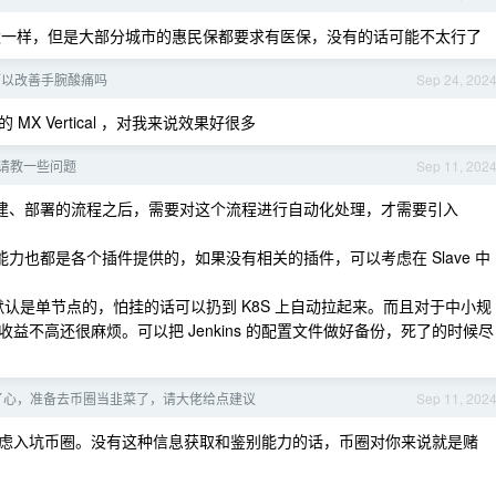
一样，但是大部分城市的惠民保都要求有医保，没有的话可能不太行了
可以改善手腕酸痛吗
Sep 24, 202
 Vertical ，对我来说效果好很多
新人请教一些问题
Sep 11, 202
译、构建、部署的流程之后，需要对这个流程进行自动化处理，才需要引入
 的构件能力也都是各个插件提供的，如果没有相关的插件，可以考虑在 Slave 中
ter 默认是单节点的，怕挂的话可以扔到 K8S 上自动拉起来。而且对于中小规
，收益不高还很麻烦。可以把 Jenkins 的配置文件做好备份，死了的时候尽
透了心，准备去币圈当韭菜了，请大佬给点建议
Sep 11, 202
虑入坑币圈。没有这种信息获取和鉴别能力的话，币圈对你来说就是赌