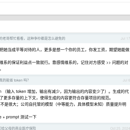
的老哥帮忙看看，这种争吵都是怎么避免的
Jul 1
把她当成平等对待的人，更多是想一个你的员工，你发工资，期望她能做
系的保证利益点一致就行。靠感情维系的，记住对方感受 >> 问题的对
。
l 真的能省 token 吗？
Jul 
ken （输入 token 增加，输出有减少，因为输出的内容变少了）。生成的代
了更多存量的上下文，使得生成的内容更符合存量项目的规范。
差距不是很大；公司自托管的模型（中等能力，具体模型未知）质量提升明
 prompt 测试一下
买给父母的商业医疗保险
Oct 25, 202