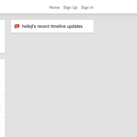
Home
Sign Up
Sign In
hellojl's recent timeline updates