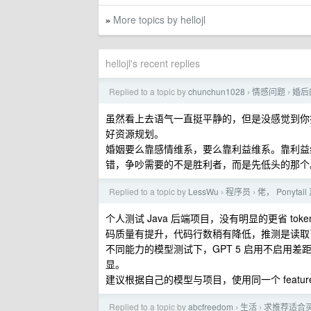
More topics by hellojl
»
hellojl's recent replies
Replied to a topic by
chunchun1028
情感问题
婚后
›
›
虽然看上去语气一直挺平静的，但是没感觉到你
好资源规划。
婚姻要么靠感情维系，要么靠利益维系。靠利益维
错，争吵需要的不是胜利者，而是先低头的那个
Replied to a topic by
LessWu
程序员
佬， Ponytai
›
›
个人测试 Java 后端项目，没有明显的更省 to
码质量有提升，代码行数稍有降低，推测是读取
不同能力的模型测试下，GPT 5 启用不启用
显。
建议根据自己的模型与项目，使用同一个 feature +
Replied to a topic by
abcfreedom
生活
求推荐适合
›
›