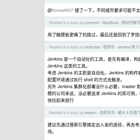
@
fionasit007
搜了一下，不同城市要求可能不太
Replied to a topic by
onezmin
MacBook
用妙控板
›
›
用了触摸板更痛了的路过，最后还是回到了罗技的 MX
Replied to a topic by
victimsss
程序员
Jenkins 
›
›
Jenkins 是一个自动化的工具，是先有编
Jenkins 这类的工具。
考虑 Jenkins 的主职是自动化，Jenkins
配置环境通过执行 shell 的方式去触发。
另外 Jenkins 集群化部署没什么必要，mas
模的公司来说，没必要追求 Jenkins 的高可用
快拉起来就行
Replied to a topic by
reseen
加密货币
被大 A 伤
›
›
建议先通过搜索引擎搞定出入金的途径，再去考
场。