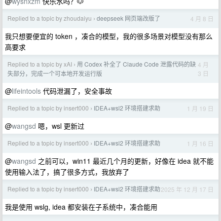
@
wysnxzm
快乐水吗？🐶
Replied to a topic by zhoudaiyu
deepseek 网页端改版了
4 月 8 日
›
我只想要便宜的 token ，凑合的模型，我的很多场景对模型没有那么
高要求
Replied to a topic by xAI
用 Codex 补全了 Claude Code 泄露代码的缺
4 月
›
3 日
失部分，完成一个可本地开发运行版
@
lifeintools
代码泄漏了，安全事故
Replied to a topic by insert000
IDEA+wsl2 环境搭建求助
1 月 19 日
›
@
wangsd
嗯，wsl 更新过
Replied to a topic by insert000
IDEA+wsl2 环境搭建求助
1 月 16 日
›
@
wangsd
之前可以，win11 最近几个月的更新，好像在 idea 就不能
使用输入法了，搞了很多方式，我放弃了
Replied to a topic by insert000
IDEA+wsl2 环境搭建求助
2025 年 12 月 17 日
›
我是使用 wslg, idea 都安装在子系统中，凑合能用