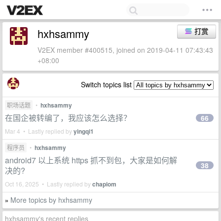
hxhsammy
打赏
V2EX member #400515, joined on 2019-04-11 07:43:43
+08:00
Switch topics list
职场话题
•
hxhsammy
在国企被转编了，我应该怎么选择？
66
Mar 4 • Lastly replied by
yingqi1
程序员
•
hxhsammy
android7 以上系统 https 抓不到包，大家是如何解
38
决的?
Oct 16, 2025 • Lastly replied by
chapiom
More topics by hxhsammy
»
hxhsammy's recent replies