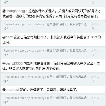
日
择？
@
zhangchongjie
这边搞什么关键人，关键人或公司认可的优秀人才
就留着，边缘化的就都转内包性质子公司. 打算先苟着再找机会了。
Replied to a topic by hxhsammy
在国企被转编了，我应该怎么选
3 月 4
›
日
择？
@
docx
这边已经是常规操作了，非关键人我看今年转出去了 30%的
比例。
Replied to a topic by hxhsammy
在国企被转编了，我应该怎么选
3 月 4
›
日
择？
@
Jerry23333
内部叫法是事业编，而且只保留关键人在这家公司主
体，非关键人就转到内包性质的子公司。
Replied to a topic by hxhsammy
在国企被转编了，我应该怎么选
3 月 4
›
日
择？
@
bearbest
是的，准备转了，先苟着，骑驴找马了。
Replied to a topic by hxhsammy
在国企被转编了，我应该怎么选
3 月 4
›
日
择？