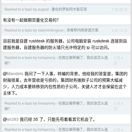
Replied to a topic by sugost
量化的梦如何才能实现
7 月 29 日
›
有没有一起做期货量化交易的？
Replied to a topic by xiaomintongxue
求推荐内网穿透方案
4 月 14 日
›
目前我是自建 rustdesk 的服务器，公司电脑安装 ruskdesk 连接到自
建服务器，自建服务器的防火墙只允许特定的 ip 可以访问。
Replied to a topic by hxhsammy
在国企被转编了，我应该怎么选
3 月 4
›
日
择？
@
Mandelo
我问了一下人事，转编的背景，他给我的答复是，集团的
财报很差，去年营收是亏损的，集团财务拨款子公司的预算大幅减
少，人力成本要转移到内包性质的子公司，关键人才才会保留在这个
主体下。
Replied to a topic by hxhsammy
在国企被转编了，我应该怎么选
3 月 4
›
日
择？
@
sir283
我已经 35 了，只能先苟着看其它机会了。
Replied to a topic by hxhsammy
在国企被转编了，我应该怎么选
3 月 4
›