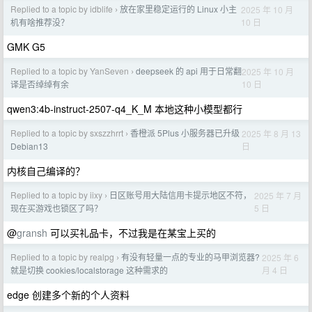
Replied to a topic by idblife
放在家里稳定运行的 Linux 小主
2025 年 10 月
›
10 日
机有啥推荐没？
GMK G5
Replied to a topic by YanSeven
deepseek 的 api 用于日常翻
2025 年 10 月
›
10 日
译是否绰绰有余
qwen3:4b-instruct-2507-q4_K_M 本地这种小模型都行
Replied to a topic by sxszzhrrt
香橙派 5Plus 小服务器已升级
2025 年 8 月 13
›
日
Debian13
内核自己编译的？
Replied to a topic by iixy
日区账号用大陆信用卡提示地区不符，
2025 年 7 月
›
5 日
现在买游戏也锁区了吗？
@
gransh
可以买礼品卡，不过我是在某宝上买的
Replied to a topic by realpg
有没有轻量一点的专业的马甲浏览器?
2025 年 6
›
月 4 日
就是切换 cookies/localstorage 这种需求的
edge 创建多个新的个人资料