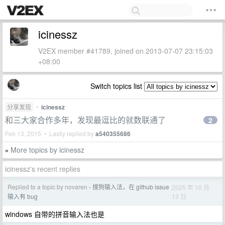
icinessz
V2EX member #41789, joined on 2013-07-07 23:15:03
+08:00
Switch topics list
分享发现
•
icinessz
和三大家合作多年，发现最逗比的就数联通了
2
Feb 13, 2015 • Lastly replied by
a540355686
More topics by icinessz
»
icinessz's recent replies
Replied to a topic by novaren
搜狗输入法，在 github issue
2025 年 10 月
›
13 日
输入有 bug
windows 自带的拼音输入法也是