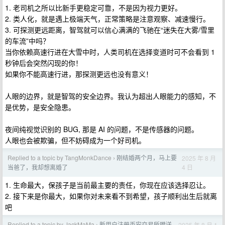
1. 老司机之所以比新手更稳定可靠，不是因为视力更好。
2. 类人化，就是遇上极端天气，正常策略是注意观察、减速慢行。
3. 可探测更远距离，智驾就可以信心满满的飞驰在“迷失在大雾/雪里
的车流”中吗？
当你依赖高速行进在大雪中时，人类司机在选择变道时可不会看到 1
秒钟后会突然闪现的你！
如果你不能高速行进，那探测更远也没有意义！
人眼的边界，就是智驾的安全边界。我认为超出人眼能力的感知，不
是优势，是安全隐患。
夜间纯视觉识别的 BUG, 那是 AI 的问题，不是传感器的问题。
人眼也会被欺骗，但不妨碍成为一个好司机。
Replied to a topic by TangMonkDance
刚结婚两个月，马上要
2025 年 8 月
›
4 日
当爸了，我却想离婚了
1. 生命最大，保孩子是当前最主要的责任，你现在应该选择忍让。
2. 接下来是你最大，如果你对未来看不到希望，孩子顺利出生后就离
吧
Replied to a topic by JackMaMa
新用户注册币安交易所赠送
2025 年 8 月 1