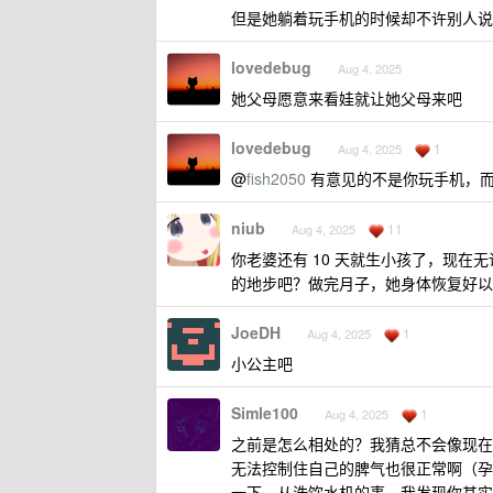
但是她躺着玩手机的时候却不许别人说
lovedebug
Aug 4, 2025
她父母愿意来看娃就让她父母来吧
lovedebug
1
Aug 4, 2025
@
fish2050
有意见的不是你玩手机，而
niub
11
Aug 4, 2025
你老婆还有 10 天就生小孩了，现
的地步吧？做完月子，她身体恢复好以
JoeDH
1
Aug 4, 2025
小公主吧
Simle100
1
Aug 4, 2025
之前是怎么相处的？我猜总不会像现在
无法控制住自己的脾气也很正常啊（孕
一下。从洗饮水机的事，我发现你其实