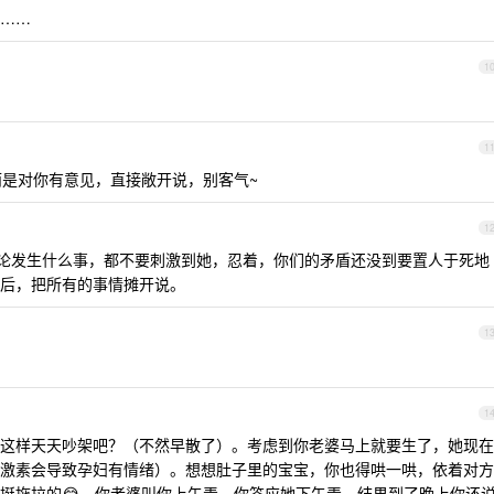
……
1
1
是对你有意见，直接敞开说，别客气~
1
在无论发生什么事，都不要刺激到她，忍着，你们的矛盾还没到要置人于死地
后，把所有的事情摊开说。
1
1
这样天天吵架吧？（不然早散了）。考虑到你老婆马上就要生了，她现在
激素会导致孕妇有情绪）。想想肚子里的宝宝，你也得哄一哄，依着对方
挺拖拉的😂，你老婆叫你上午弄，你答应她下午弄，结果到了晚上你还