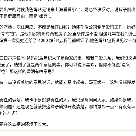
要出生的时候我爸妈从无锡来上海看看小宝，她也坚决反对，说孩子刚出
不是健康理由，而是“嫌弃”。
的产检、吃住用度，不都是我在出钱？她怀孕后公司倒闭没再工作，她妈
所谓“有钱”，是他们家杭州有两套房子,家里条件是不差.但这几年在我们身
第一次见她还给了 4000 块红包.我们都领证了,他爸妈红包我没见过一
口口声声说“你爸妈以后年纪大了是你家的事，和我们没关系，我们没义
恋爱了，结婚了就是两个家庭的事。你可以说不喜欢，但你不能说“没义
拒绝？那这样的婚姻有啥意思?
有一点没顺着她的意思说话，就能立马吵起来，毫无缓冲。这种情绪爆发
责任的做法。我也不是逃避责任的人。我只是想问问大家：如果你是我，
些问题？还是现在就该把这些矛盾摊开说清楚，哪怕激烈一点？有没有理
”的方式？
是在这么糟的环境下长大。