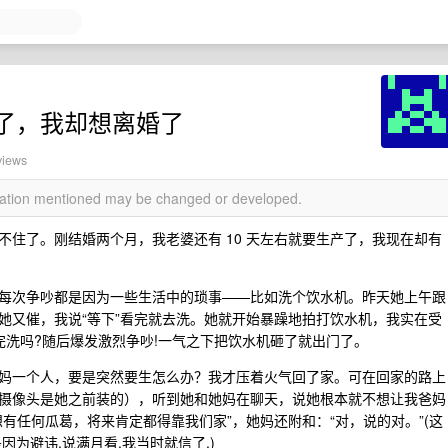
了，我却想离婚了
views
rmation mentioned may be changed or developed.
住了。刚结婚两个月，我老婆还有 10 天左右就要生产了，我现在却有
每次争吵都是因为一些生活中的琐事——比如洗个饮水机。昨天她上午跟
她又催，我说“等下”看完就去洗。她就开始暴躁地拍打饮水机，我实在受
完洗吗?随后爆发激烈争吵!一气之下把饮水机砸了就出门了。
妈一个人，要是突然要生怎么办？我才压着火气回了家。可在回家的路上
摄像头是她之前装的），听到她和她妈在聊天，说她根本就不想让我爸妈
有任何瓜葛，将来肯定都得靠我们家”，她妈还附和：“对，说的对。”(这
为避讳,说满月看,我当时就信了.)