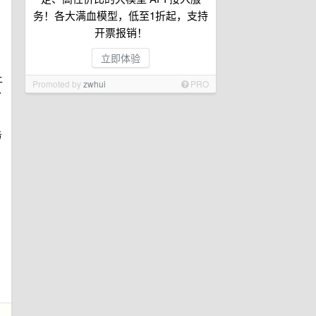
务！各大满血模型，低至1折起，支持
开票报销！
立即体验
上
Promoted by
zwhui
PRO
分
务