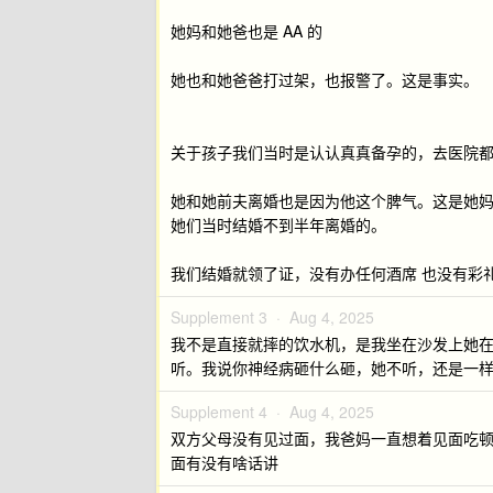
她妈和她爸也是 AA 的
她也和她爸爸打过架，也报警了。这是事实。
关于孩子我们当时是认认真真备孕的，去医院
她和她前夫离婚也是因为他这个脾气。这是她
她们当时结婚不到半年离婚的。
我们结婚就领了证，没有办任何酒席 也没有彩
Supplement 3 ·
Aug 4, 2025
我不是直接就摔的饮水机，是我坐在沙发上她
听。我说你神经病砸什么砸，她不听，还是一样
Supplement 4 ·
Aug 4, 2025
双方父母没有见过面，我爸妈一直想着见面吃顿
面有没有啥话讲