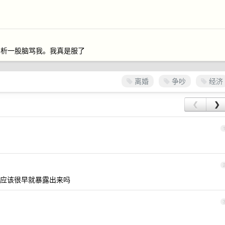
分析一股脑骂我。我真是服了
离婚
争吵
经济
❮
❯
应该很早就暴露出来吗