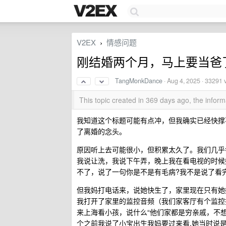
V2EX
情感问题
›
刚结婚两个月，马上要当爸
TangMonkDance
·
Aug 4, 2025
· 33291 
This topic created in 369 days ago, the info
我知道这个标题可能有点冲，但我确实已经快撑不
了离婚的念头。
原因听上去可能很小，但积累太久了。我们几乎
我说让洗，我说下午弄，晚上我在看电视的时候
不了，说了一句你是不是有毛病?我不是说了看
但我妈打电话来，说她快生了，家里现在只有她
我打开了家里的监控音频（我们家客厅有个监控
来上海看小孩，说什么“他们家都是穷亲戚，不想
个之前我说了小宝出生我妈要过来看,她当时说是因