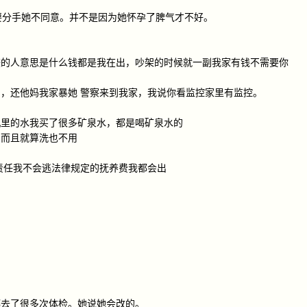
直要分手她不同意。并不是因为她怀孕了脾气才不好。
较的人意思是什么钱都是我在出，吵架的时候就一副我家有钱不需要你
，还他妈我家暴她 警察来到我家，我说你看监控家里有监控。
机里的水我买了很多矿泉水，都是喝矿泉水的
，而且就算洗也不用
责任我不会逃法律规定的抚养费我都会出
都去了很多次体检。她说她会改的。