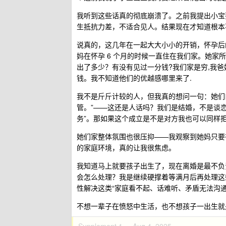
我听到这些话真的彻底崩溃了。之前我提出小宝
生抵抗力差，不适合见人。结果现在才知道根本
说真的，这几年在一起大大小小的开销，怀孕后
妈在怀孕 6 个月的时候一直住在我们家。她家
出了多少？有没有见过一分钱?我们家是穷,我爸妈
钱。我不知道他们的优越感哪里来了.
我不是斤斤计较的人，但我真的想问一句：她们
管。”——这还是人话吗？我们是结婚，不是谈
务”。那如果这个成立是不是对方我也可以同样
她们家整体氛围也很压抑——我观察到她妈只要
的家庭环境，真的让我很焦虑。
我知道马上就要孩子出生了，现在离婚是最不负
会怎么处理？我是继续硬撑着等满月后再处理这
性解决这类“家庭看不起、话难听、矛盾无法沟通
不想一辈子在愤怒中生活，也不想孩子一出生就