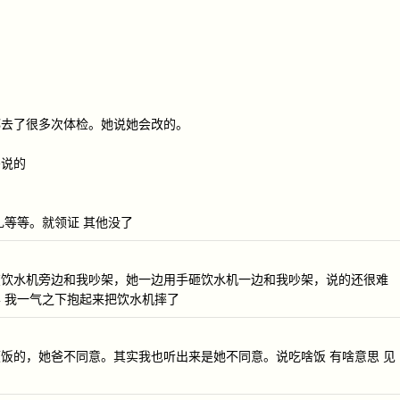
都去了很多次体检。她说她会改的。
妈说的
礼等等。就领证 其他没了
在饮水机旁边和我吵架，她一边用手砸饮水机一边和我吵架，说的还很难
 我一气之下抱起来把饮水机摔了
饭的，她爸不同意。其实我也听出来是她不同意。说吃啥饭 有啥意思 见