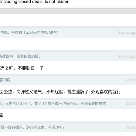
 including closed deals, is not hidden
电视，各位有什么好玩的电视 APP？
4 days ag
点建议吧，我真的很纠结。
4 days ag
 2 吧，不要耽误 1 了
荐的吗
Jul 3
面坐垫，高弹性又透气，不热屁股，挑主流牌子+外观喜欢的就行
k v4 pro 性价比太低了，充了 10 块生成一堆废代码，不理解我的需求
Jul 3
划算
，就不会有插车，逆行等现象，有道理不？
Jul 3