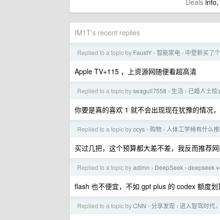
Deals
info,
IM1T's recent replies
Replied to a topic by
FaustY
智能家电
中登新买了个
›
›
Apple TV+115 ，上资源网随便看超高清
Replied to a topic by
seagull7558
生活
已婚人士给
›
›
你要是真的喜欢 1 就不会出现现在犹豫的情况，选
Replied to a topic by
ccys
购物
人体工学椅有什么推
›
›
买过几把，这个预算都大差不差，我反而推荐网
Replied to a topic by
adimn
DeepSeek
deepsee
›
›
flash 也不便宜，不如 gpt plus 的 codex 额度
Replied to a topic by
CNN
分享发现
进入智驾时代
›
›