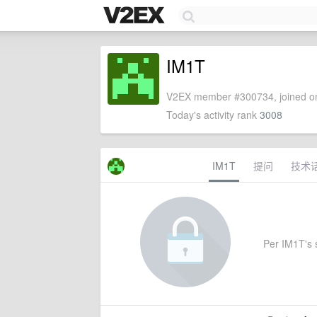
IM1T
V2EX member #300734, joined on
Today's activity rank
3008
IM1T
提问
技术
Per IM1T's s