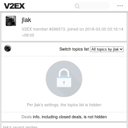
jlak
V2EX member #296573, joined on 2018-03-05 03:16:14
+08:00
Switch topics list
Per jlak's settings, the topics list is hidden
Deals
info, including closed deals, is not hidden
jlak's recent replies