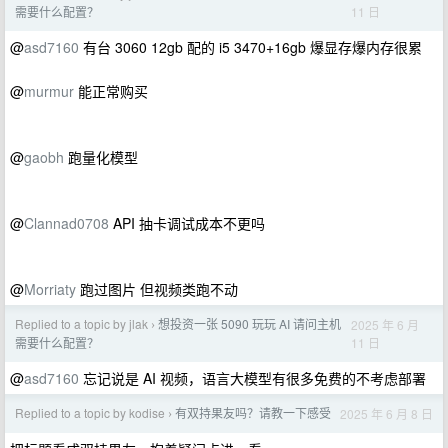
11 日
需要什么配置？
@
asd7160
有台 3060 12gb 配的 i5 3470+16gb 爆显存爆内存很累
@
murmur
能正常购买
@
gaobh
跑量化模型
@
Clannad0708
API 抽卡调试成本不更吗
@
Morriaty
跑过图片 但视频类跑不动
Replied to a topic by jlak
想投资一张 5090 玩玩 AI 请问主机
2025 年 6 月
›
11 日
需要什么配置？
@
asd7160
忘记说是 AI 视频，语言大模型有很多免费的不考虑部署
Replied to a topic by kodise
有双持果友吗？请教一下感受
2025 年 6 月 8 日
›