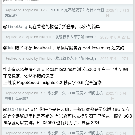
Replied to a topic by jlak
lucia auth 是不是变了？有什么代替
2025 年 7 月 3
›
日
方案吗？
@
TimeDong
现在看他的教程手搓登录，以外的简单
Replied to a topic by Plumbiu
发现很多人不了解 Next.js
2025 年 6 月 27 日
›
@
jlak
错了 不是 localhost ，是远程服务器 port fowarding 过来的
Replied to a topic by Plumbiu
发现很多人不了解 Next.js
2025 年 6 月 27 日
›
性能有这么差吗？昨天 locust localhost 测试 5000 用户一个实际项目
非常稳定，依然不错的速度
上线版 PageSpeed Insights 0.2 秒首字 0.5 完全渲染
Replied to a topic by jlak
想投资一张 5090 玩玩 AI 请问主机
2025 年 6 月
›
11 日
需要什么配置？
@
asd7160
#4 #11 你是不是在云聊，一般玩家都是量化版 16G 显存
就完全足够成品也是不错的 有兴趣可以去模型圈子里溜达一圈先 8GB
显存就可以尝鲜。RTX5090 也有几万了，显存 32G
Replied to a topic by jlak
想投资一张 5090 玩玩 AI 请问主机
2025 年 6 月
›