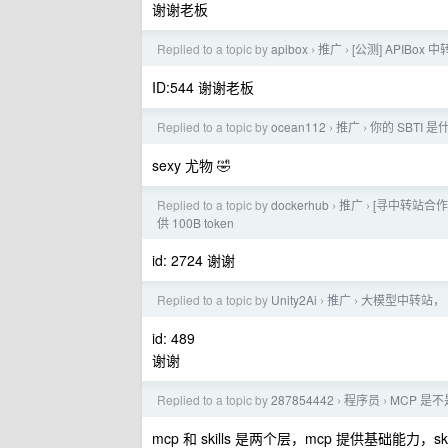
谢谢老板
Replied to a topic by
apibox
推广
[公测] APIBox
›
›
ID:544 谢谢老板
Replied to a topic by
ocean112
推广
你的 SBTI 是
›
›
sexy 尤物 🤣
Replied to a topic by
dockerhub
推广
[寻中转站合作/
›
›
供 100B token
id: 2724 谢谢
Replied to a topic by
Unity2Ai
推广
大模型中转站， U
›
›
id: 489
谢谢
Replied to a topic by
287854442
程序员
MCP 是
›
›
mcp 和 skills 是两个层，mcp 提供基础能力，