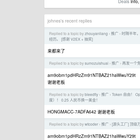
Deals
info,
johnes's recent replies
Replied to a topic by
zhouyanliang
推广
时隔半年，
›
›
经历。 [感谢 V2EX + 抽奖]
来都来了
Replied to a topic by
sumozuishuai
推广
再发一个免
›
›
am9obm1pdHRzZm91NTBAZ21haWwuY29t
谢谢老板
Replied to a topic by
bleedfly
推广
Token 自由！ O
›
›
度）！ 0.25 人民币换一美金！
HONGMACC-7ADFA642 谢谢老板
Replied to a topic by
wtcoder
推广
[源头工厂] 顶级万
›
›
am9obm1pdHRzZm91NTBAZ21haWwuY29t