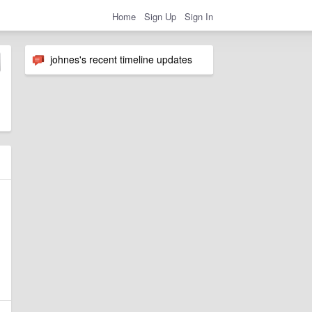
Home
Sign Up
Sign In
johnes's recent timeline updates