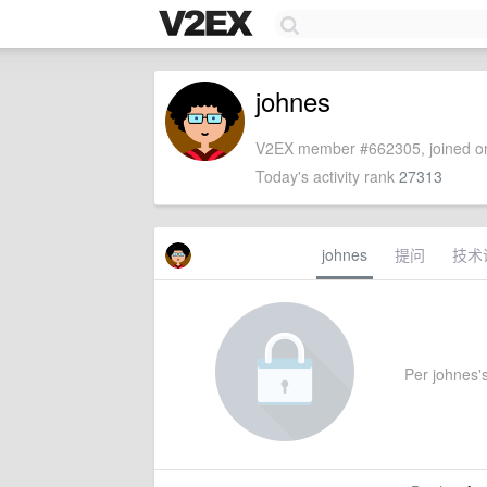
johnes
V2EX member #662305, joined on
Today's activity rank
27313
johnes
提问
技术
Per johnes's