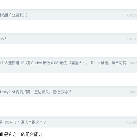
 中转站推广送福利💥
Apr 2
什么？
Apr 1
个人盖楼送 10 刀] Codex 最低 0.08 元/刀（需量大）， Team 号池，每日可提
Apr 
nity2.Ai 内测招募：直达源头，拒绝“掺水”！
Apr 
不是已经死了？没人再提这个了
Mar 2
skill 是它之上的组合能力