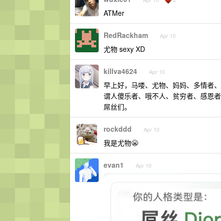
ATMer
RedRackham
Apr 10
尤物 sexy XD
killva4624
Apr 10
早上好，马喽、尤物、妈妈、多情者、
谓人傻乐者、哦不人、贫穷者、感恩者
屌丝们。
rockddd
Apr 10
我是尤物😬
evan1
Apr 10