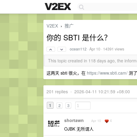
V2EX
推广
›
你的 SBTI 是什么？
ocean112
·
Apr 10
· 14391 views
This topic created in 118 days ago, the info
这两天 sbti 很火，在
https://www.sbti.cam/
测了
201 replies
•
2026-04-11 10:21:59 +08:00
1
2
3
shortawn
4
Apr 10
OJBK 无所谓人