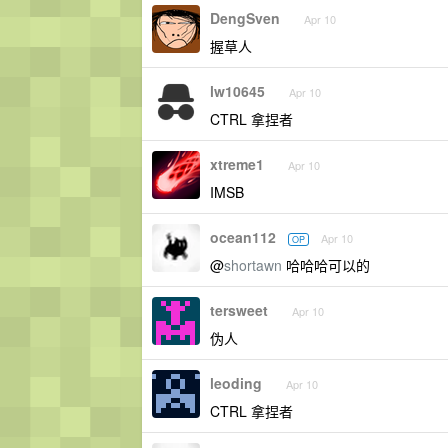
DengSven
Apr 10
握草人
lw10645
Apr 10
CTRL 拿捏者
xtreme1
Apr 10
IMSB
ocean112
Apr 10
OP
@
shortawn
哈哈哈可以的
tersweet
Apr 10
伪人
leoding
Apr 10
CTRL 拿捏者