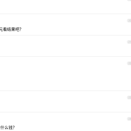
2
 元看结果吧？
2
2
2
2
什么钱？