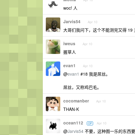
woc! 人
Jarvis54
Apr 10
大哥们我问下，这个不能测完又得 19
iweus
Apr 10
握草人
evan1
Apr 10
@
evan1
#18 我是屌丝。
屌丝，又称鸡巴毛。
cocomanber
Apr 10
THAN-K
ocean112
Apr 10
OP
@
Jarvis54
不要，这种图一乐的东西要