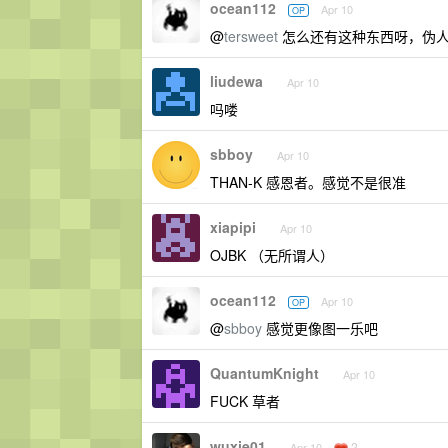
ocean112
Apr 10
OP
@
tersweet
怎么还有这种东西呀，伪
liudewa
Apr 10
吗喽
sbboy
Apr 10
THAN-K 感恩者。感觉不是很准
xiapipi
Apr 10
OJBK （无所谓人）
ocean112
Apr 10
OP
@
sbboy
感觉更像图一乐吧
QuantumKnight
Apr 10
FUCK 草者
wuxie01
2
Apr 10