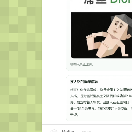
Molita
Apr 10