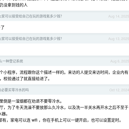
仍没拿到钱的人
大家可以接受给自己在玩的游戏氪多少钱？
Aug 14, 202
号了
大家可以接受给自己在玩的游戏氪多少钱？
Aug 13, 202
么一种登记系统
Aug 6, 202
个小程序，流程跟你这个描述一样的。来访的人提交来访时间，企业内有
，校验通过了就直接给进了。
有必要买零冷水的吗
Oct 12, 202
论里倒是一溜烟都在劝退不要零冷水。
厅，为了冬天洗澡不要放那么久冷水，以及洗一半关水再开水之后不至于
水器。
都有，家电可以连 wifi ，你在手机上可以一键开启，也可以设置定时。