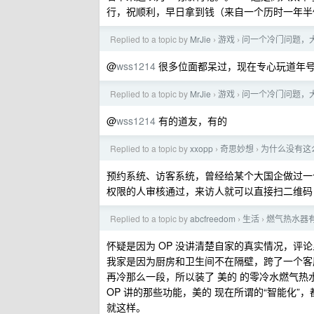
行，祝顺利，早日拿到钱（来自一个历时一年半
Replied to a topic by
MrJie
游戏
问一个冷门问题，
›
›
@
wss1214
很多位面都呆过，现在专心玩道年
Replied to a topic by
MrJie
游戏
问一个冷门问题，
›
›
@
wss1214
有的道友，有的
Replied to a topic by
xxopp
奇思妙想
为什么没有这
›
›
预约系统、访客系统，曾经给某个大国企做过一
权限的人审核通过，来访人就可以直接扫二维码
Replied to a topic by
abcfreedom
生活
燃气热水器
›
›
怀疑是因为 OP 没讲清楚自家的真实情况，评
我家是因为厨房和卫生间不在隔壁，跨了一个客
再冷那么一段，所以装了 美的 的零冷水燃气热
OP 讲的那些功能，美的 现在所谓的“智能化”，
就这样。