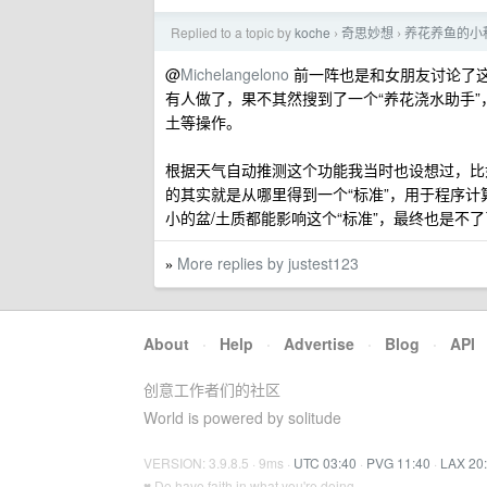
Replied to a topic by
koche
奇思妙想
养花养鱼的小
›
›
@
Michelangelono
前一阵也是和女朋友讨论了
有人做了，果不其然搜到了一个“养花浇水助手
土等操作。
根据天气自动推测这个功能我当时也设想过，比
的其实就是从哪里得到一个“标准”，用于程序
小的盆/土质都能影响这个“标准”，最终也是不
More replies by justest123
»
About
·
Help
·
Advertise
·
Blog
·
API
创意工作者们的社区
World is powered by solitude
VERSION: 3.9.8.5 · 9ms ·
UTC 03:40
·
PVG 11:40
·
LAX 20
♥ Do have faith in what you're doing.