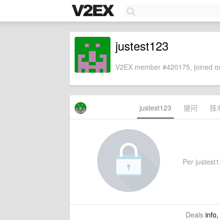
justest123
V2EX member #420175, joined on
justest123
提问
技
Per justest1
Deals
info,