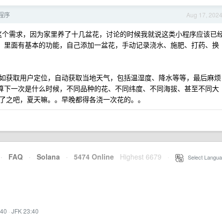
程序
Aug 17, 202
这个需求，因为家里养了十几盆花，讨论的时候我就说这类小程序应该已
”，里面有基本的功能，自己添加一盆花，手动记录浇水、施肥、打药、换
如获取用户定位，自动获取当地天气，包括温湿度、降水等等，最后麻烦
计算下一次是什么时候，不同品种的花、不同纬度、不同海拔、甚至不同大
了了之吧，夏天嘛。。早晚都得各浇一次花的。。
·
FAQ
·
Solana
·
5474 Online
Highest 6679
·
Select Langua
:40
·
JFK 23:40