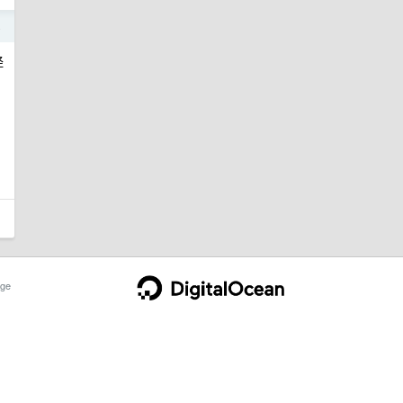
4
经
ge