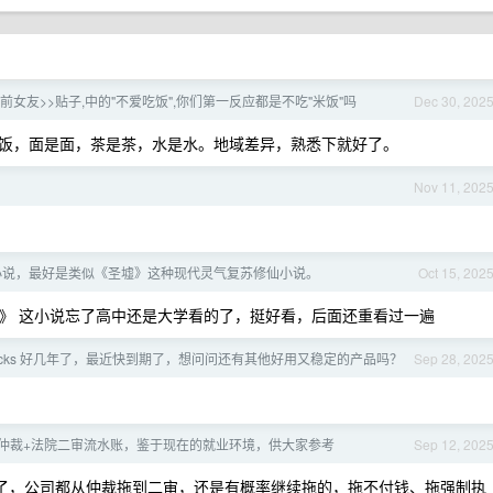
<前女友>>贴子,中的"不爱吃饭",你们第一反应都是不吃"米饭"吗
Dec 30, 202
饭，面是面，茶是茶，水是水。地域差异，熟悉下就好了。
Nov 11, 202
小说，最好是类似《圣墟》这种现代灵气复苏修仙小说。
Oct 15, 202
》 这小说忘了高中还是大学看的了，挺好看，后面还重看过一遍
My Socks 好几年了，最近快到期了，想问问还有其他好用又稳定的产品吗？
Sep 28, 202
仲裁+法院二审流水账，鉴于现在的就业环境，供大家参考
Sep 12, 202
早了，公司都从仲裁拖到二审，还是有概率继续拖的，拖不付钱、拖强制执