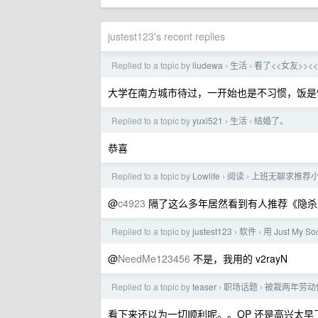
justest123's recent replies
Replied to a topic by
liudewa
生活
看了<<女友>><
›
›
大学在南方城市待过，一开始也是不习惯，饭是
Replied to a topic by
yuxi521
生活
结婚了。
›
›
恭喜
Replied to a topic by
Lowlife
阅读
上班无聊求推荐
›
›
@
c4923
隔了这么多年居然看到有人推荐《隐杀
Replied to a topic by
justest123
软件
用 Just 
›
›
@
NeedMe123456
不是，我用的 v2rayN
Replied to a topic by
teaser
职场话题
被裁两年劳动
›
›
看下来还以为一切顺利呢。。OP 还是高兴太