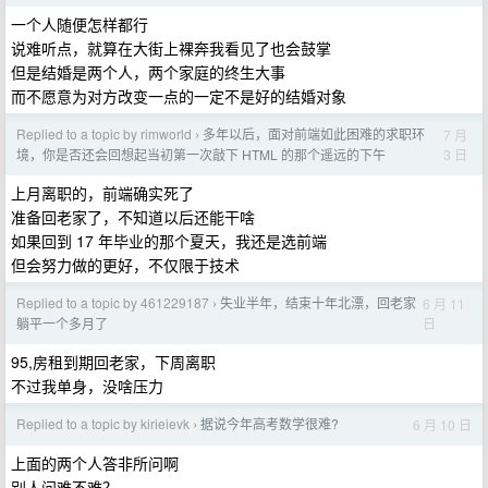
一个人随便怎样都行
说难听点，就算在大街上裸奔我看见了也会鼓掌
但是结婚是两个人，两个家庭的终生大事
而不愿意为对方改变一点的一定不是好的结婚对象
Replied to a topic by rimworld
多年以后，面对前端如此困难的求职环
7 月
›
3 日
境，你是否还会回想起当初第一次敲下 HTML 的那个遥远的下午
上月离职的，前端确实死了
准备回老家了，不知道以后还能干啥
如果回到 17 年毕业的那个夏天，我还是选前端
但会努力做的更好，不仅限于技术
Replied to a topic by 461229187
失业半年，结束十年北漂，回老家
6 月 11
›
日
躺平一个多月了
95,房租到期回老家，下周离职
不过我单身，没啥压力
Replied to a topic by kirieievk
据说今年高考数学很难?
6 月 10 日
›
上面的两个人答非所问啊
别人问难不难？