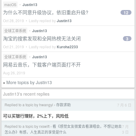
macOS
•
Justin13
为什么不同意升级协议，依旧重启升级?
12
Oct 28, 2019 • Lastly replied by
Justin13
全球工单系统
•
Justin13
淘宝的搜索发现和全网热榜无法关闭
3
Oct 21, 2019 • Lastly replied by
Kuroha2233
全球工单系统
•
Justin13
网易云音乐，下载客户端页面打不开
Aug 26, 2019
More topics by Justin13
»
Justin13's recent replies
Replied to a topic by hwangyi
存款求助
7 月 6 日
›
可以买银行理财，2%上下，风险低
Replied to a topic by rxswift
看《感觉女友很爱去看演唱会，不想让她去
7 月
›
3 日
怎么办》有感，人生真正的享受是什么