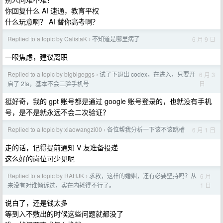
你回复什么 AI 速通，教育平权
什么玩意啊？ AI 替你高考啊？
Replied to a topic by CalistaK
不知道是哪里病了
6 月 9 日
›
一眼焦虑，建议离职
Replied to a topic by bigbigeggs
试了下退出 codex，在进入，只要开
6 月 3
›
日
启了 2fa，基本不会二验手机号
挺好奇，我的 gpt 账号都是通过 google 账号登录的，也就没有手机
号，是不是就永远不会二次验证？
Replied to a topic by xiaowangzi00
各位帮我分析一下该不该跳槽
6 月 1 日
›
走的话，记得提前通知 V 友准备投递
这么好的岗位可少见呢
Replied to a topic by RAHJK
求救，这样的婚姻，还有必要坚持吗？从
6 月
›
1 日
来没有对谁倾诉过，实在内耗得不行了。
说白了，还是钱太多
等到入不敷出的时候这些问题就都没了