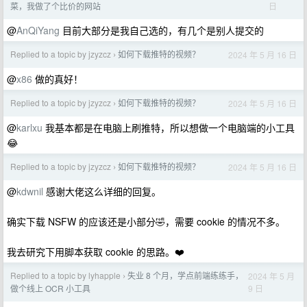
日
菜，我做了个比价的网站
@
AnQiYang
目前大部分是我自己选的，有几个是别人提交的
Replied to a topic by jzyzcz
如何下载推特的视频？
2024 年 5 月 16 日
›
@
x86
做的真好！
Replied to a topic by jzyzcz
如何下载推特的视频？
2024 年 5 月 16 日
›
@
karlxu
我基本都是在电脑上刷推特，所以想做一个电脑端的小工具
😂
Replied to a topic by jzyzcz
如何下载推特的视频？
2024 年 5 月 16 日
›
@
kdwnil
感谢大佬这么详细的回复。
确实下载 NSFW 的应该还是小部分🤣，需要 cookie 的情况不多。
我去研究下用脚本获取 cookie 的思路。❤️
Replied to a topic by lyhapple
失业 8 个月，学点前端练练手，
2024 年 5 月
›
9 日
做个线上 OCR 小工具