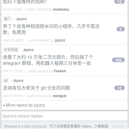
如何下载推特的视频？
12
Aug 9, 2024 • Lastly replied by
insthesky
推广
•
jzyzcz
弄了个去各种短视频水印的小程序，几乎不限次
2
数，免费用
Sep 16, 2020 • Lastly replied by
jzyzcz
分享创造
•
jzyzcz
收集了大约 10 万张二次元图片，然后搞了个
102
telegram 群组，用机器人每隔三分钟发一张
Oct 11, 2020 • Lastly replied by
Foxkeh
git
•
jzyzcz
咨询各位大佬关于 git 分支的问题
15
Dec 5, 2019 • Lastly replied by
wangyzj
More topics by jzyzcz
»
jzyzcz's recent replies
Replied to a topic by jzyzcz
为了买到便宜靠谱的 Token，少被割韭
4 月 25
›