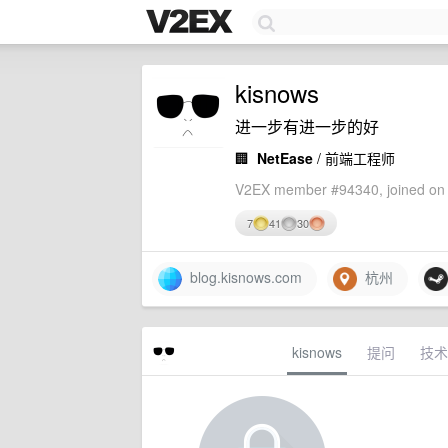
kisnows
进一步有进一步的好
🏢
NetEase
/ 前端工程师
V2EX member #94340, joined on 
7
41
30
blog.kisnows.com
杭州
kisnows
提问
技术