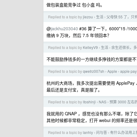
做包装盒能竞争过 包小盒 吗。
Replied to a topic by
jiezou
生活
父母快 55 了，
›
›
@
jackhu203040
#36 算了一下，6000*15 /1000
缴纳 9 万块，然后 7.5 年领回本？
Replied to a topic by
KelleyV9
生活
余生还很长，多
›
›
不能鼓励挣钱多的一方继续多挣钱的方案都是不
Replied to a topic by
qwetrz007sh
Apple
apple
›
›
杭州的大商场，我多次提出需要使用 AppleP
最后还是支付宝，真是服了。
Replied to a topic by
itoshinji
NAS
预算 3000 左右
›
›
我就用的 QNAP ，感觉也没有那么不堪，除了它的
其他时候都非常稳定，打开 webui 的频率还是
Replied to a topic by
lanhiy
问与答
有什么办法用上独享
›
›