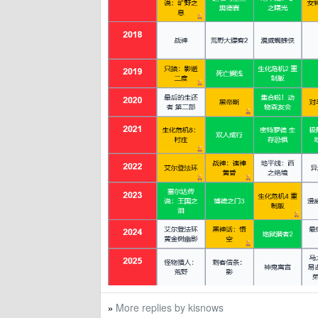
More replies by kisnows
»