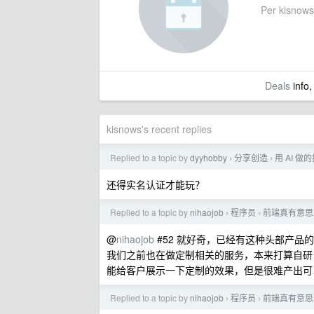
Per kisnows'
Deals
info,
kisnows's recent replies
Replied to a topic by
dyyhobby
分享创造
用 AI 
›
›
还得实名认证才能玩？
Replied to a topic by
nihaojob
程序员
前端真有意思
›
›
@
nihaojob
#52 就好奇，已经有这种头部产品
我们之前也在做定制相关的服务，本来打算自研
能给客户展示一下定制的效果，但是很难产出可
Replied to a topic by
nihaojob
程序员
前端真有意思
›
›