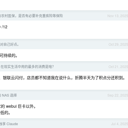
只有农村医保，是否有必要补充重疾险等保险
Nov 13, 202
 /12
对自己好点。
Oct 29, 202
可持续的。
 pay 在现实生活中用的最多的消费是啥？
Oct 21, 202
ay 、银联云闪付，店员都不知道我在说什么，折腾半天为了积点分还积到。
的 NAS 选择
Sep 22, 202
 webui 巨卡以外。
很低的。
 Claude
Jul 4, 202