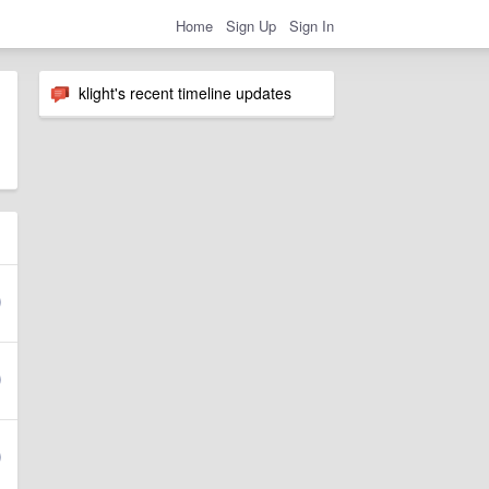
Home
Sign Up
Sign In
klight's recent timeline updates