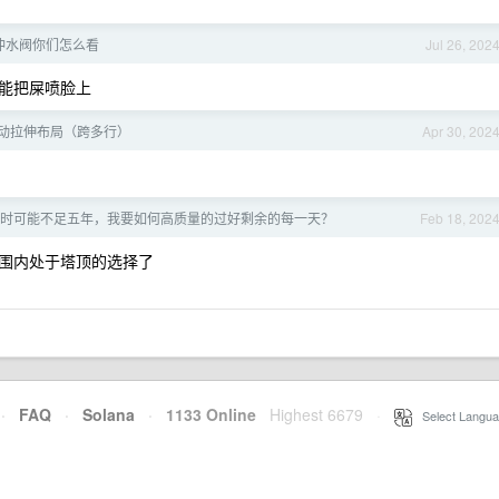
冲水阀你们怎么看
Jul 26, 202
能把屎喷脸上
动拉伸布局（跨多行）
Apr 30, 202
时可能不足五年，我要如何高质量的过好剩余的每一天？
Feb 18, 202
围内处于塔顶的选择了
·
FAQ
·
Solana
·
1133 Online
Highest 6679
·
Select Langua