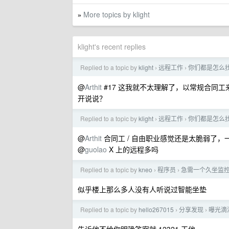
More topics by klight
»
klight's recent replies
Replied to a topic by
klight
远程工作
你们都是怎么
›
›
@
Arthit
#17 这我就不太理解了，以常规合同
开说说？
Replied to a topic by
klight
远程工作
你们都是怎么
›
›
@
Arthit
合同工 / 自由职业感觉还是太脆弱了
@
guolao
X 上的远程多吗
Replied to a topic by
kneo
程序员
急需一个久坐监
›
›
似乎楼上那么多人没有人听说过智能坐垫
Replied to a topic by
hello267015
分享发现
曝光滴
›
›