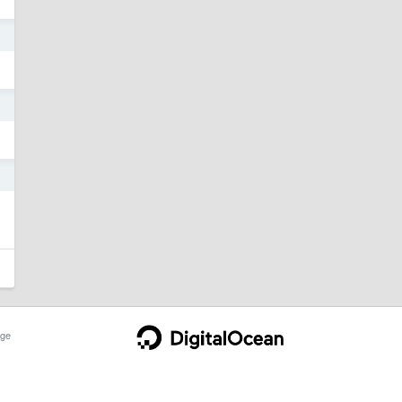
4
4
4
ge