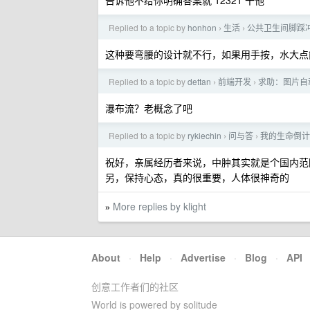
告诉他不给你明确答案就 12321 干他
Replied to a topic by
honhon
生活
公共卫生间脚踩
›
›
这种要弯腰的设计就不行，如果用手按，水大点
Replied to a topic by
dettan
前端开发
求助：图片自
›
›
瀑布流？老概念了吧
Replied to a topic by
rykiechin
问与答
我的生命倒计
›
›
祝好，亲属经历者来说，中肿其实就是个国内范
另，保持心态，真的很重要，人体很神奇的
More replies by klight
»
About
·
Help
·
Advertise
·
Blog
·
API
创意工作者们的社区
World is powered by solitude