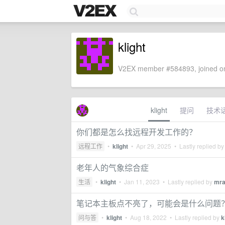
klight
V2EX member #584893, joined on
klight
提问
技术
你们都是怎么找远程开发工作的？
远程工作
•
klight
•
Apr 29, 2025
• Lastly replied b
老年人的气象综合症
生活
•
klight
•
Jan 11, 2023
• Lastly replied by
mra
笔记本主板点不亮了，可能会是什么问题
问与答
•
klight
•
Aug 18, 2022
• Lastly replied by
k