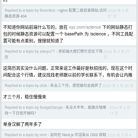
Replied to a topic by florentino
nginx 配置二级目录网站,访问
2024 年 3 月
›
27 日
静态资源 404
不知道你网站前端什么写的，放在
xyz.com/science
下的网站静态打
包的时候静态资源可以配置一个 basePath 为 /science ，不同工具配
置可能有点差别，搜搜就知道了
Replied to a topic by xiaoyu77
求前端大佬们帮忙优化下简
2024 年 3 月 27
›
日
历
这简历其实没什么问题，正常来说工作最好是秋招找的，现在这个时
间配合这个行情，建议找找老师跟以前的学长联系下，有机会让内推
Replied to a topic by click
失业三个月，感觉被社会抛弃了
2024 年 3 月 26 日
›
才三个月，稳住慢慢来
Replied to a topic by SurgaOrange
失业大半年，能做点啥维
2024 年 3 月
›
11 日
持一下日常开销吗？
单身汉躺了两年多了
Replied to a topic by mmr
如何在 Next.js 中渲染从 OSS 获取
2024 年 3 月 4
›