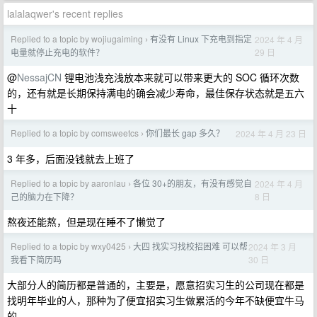
lalalaqwer's recent replies
Replied to a topic by wojiugaiming
有没有 Linux 下充电到指定
2024 年 4 月
›
29 日
电量就停止充电的软件？
@
NessajCN
锂电池浅充浅放本来就可以带来更大的 SOC 循环次数
的，还有就是长期保持满电的确会减少寿命，最佳保存状态就是五六
十
Replied to a topic by comsweetcs
你们最长 gap 多久？
2024 年 4 月 23 日
›
3 年多，后面没钱就去上班了
Replied to a topic by aaronlau
各位 30+的朋友，有没有感觉自
2024 年 4 月
›
8 日
己的脑力在下降？
熬夜还能熬，但是现在睡不了懒觉了
Replied to a topic by wxy0425
大四 找实习找校招困难 可以帮
2024 年 3 月
›
30 日
我看下简历吗
大部分人的简历都是普通的，主要是，愿意招实习生的公司现在都是
找明年毕业的人，那种为了便宜招实习生做累活的今年不缺便宜牛马
的