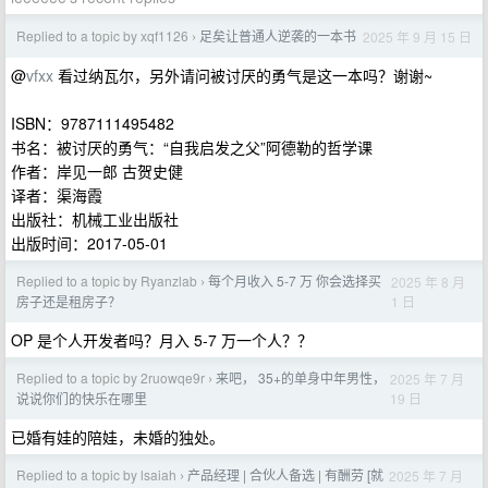
Replied to a topic by xqf1126
足矣让普通人逆袭的一本书
2025 年 9 月 15 日
›
@
vfxx
看过纳瓦尔，另外请问被讨厌的勇气是这一本吗？谢谢~
ISBN：9787111495482
书名：被讨厌的勇气：​“自我启发之父”阿德勒的哲学课
作者：岸见一郎 古贺史健
译者：渠海霞
出版社：机械工业出版社
出版时间：2017-05-01
Replied to a topic by Ryanzlab
每个月收入 5-7 万 你会选择买
2025 年 8 月
›
1 日
房子还是租房子？
OP 是个人开发者吗？月入 5-7 万一个人？？
Replied to a topic by 2ruowqe9r
来吧， 35+的单身中年男性，
2025 年 7 月
›
19 日
说说你们的快乐在哪里
已婚有娃的陪娃，未婚的独处。
Replied to a topic by lsaiah
产品经理 | 合伙人备选 | 有酬劳 [就
2025 年 7 月
›