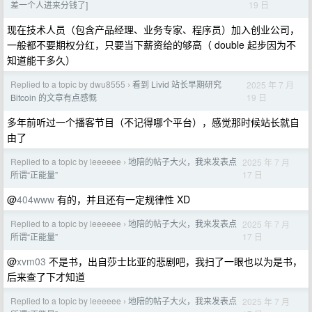
19 日
差一个人进来分钱了]
现在技术人员（包含产品经理、业务专家、程序员）加入创业公司，
一般都不要期权分红，只要当下薪资给的够高（ double 起步因为不
知道能干多久）
Replied to a topic by dwu8555
看到 Livid 站长早期研究
2025 年 7 月
›
19 日
Bitcoin 的文章有点感慨
多年前听过一个播客节目（不记得哪个平台），感觉那时候站长就自
由了
Replied to a topic by leeeeee
地陪的帖子大火，我来发表点
2025 年 7 月
›
17 日
所谓“正能量”
@
404www
有的，并且还有一定规律性 XD
Replied to a topic by leeeeee
地陪的帖子大火，我来发表点
2025 年 7 月
›
17 日
所谓“正能量”
@
xvm03
不是书，出自莎士比亚的悲剧吧，我扫了一眼也以为是书，
后来查了下才知道
Replied to a topic by leeeeee
地陪的帖子大火，我来发表点
2025 年 7 月
›