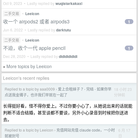
Oct 9, 2023 • Lastly replied by
wuqistarkakaxi
二手交易
•
Leeicon
收一个 airpods2 或者 airpods3
1
Jun 6, 2022 • Lastly replied by
darktutu
二手交易
•
Leeicon
不迫，收个一代 apple pencil
1
Dec 28, 2020 • Lastly replied by
didididididi
More topics by Leeicon
»
Leeicon's recent replies
Replied to a topic by aaa0009
爱上合租妹子 7 - 完结 - 如果你早
18 小时 23
›
分钟前
点送我金镯子，也许我们早就在一起了
长得挺好看，怪不得你爱上。不过你要小心了，从她说出来的话就能
判断不适合结婚，甚至谈都不要谈，另外小心录音到时候把你送进
去。
Replied to a topic by Leeicon
充值网站充值 claude code，一小时
6 月 17
›
日
就被封号