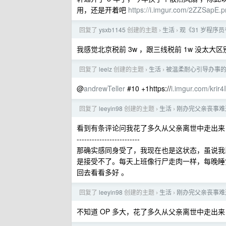
用，还是开着吧
https://i.imgur.com/2ZZSapE.
回复了
ysxb1145
创建的主题
生活
观《31 岁程序
›
›
我感觉北京税前 3w ，跟三线税前 1w 没太大区
回复了
leelz
创建的主题
生活
被温柔耐心引导办事
›
›
@
andrewTeller
#10 +1https://
i.imgur.com/krir
回复了
leeyin98
创建的主题
生活
刚办完父亲丧事难
›
›
看到有条评论问我花了多久从父亲离世中走出来
-------------------------
那确实感同身受了，我现在也是这状态，虽说我
是接受不了。每天上班像行尸走肉一样，每晚睡
回去看看多好 。
回复了
leeyin98
创建的主题
生活
刚办完父亲丧事难
›
›
不知道 OP 多大，花了多久从父亲离世中走出来