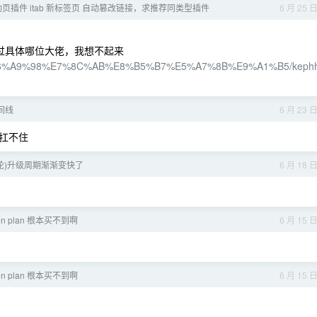
启动页插件 itab 新标签页 自动篡改链接，求推荐同类型插件
6 月 25 
不过具体哪位大佬，我想不起来
tail/%E6%A9%98%E7%8C%AB%E8%B5%B7%E5%A7%8B%E9%A1%B5/keph
间线
6 月 23 
扛不住
轮)升级周期渐渐变快了
6 月 18 
ken plan 根本买不到啊
6 月 15 
ken plan 根本买不到啊
6 月 15 