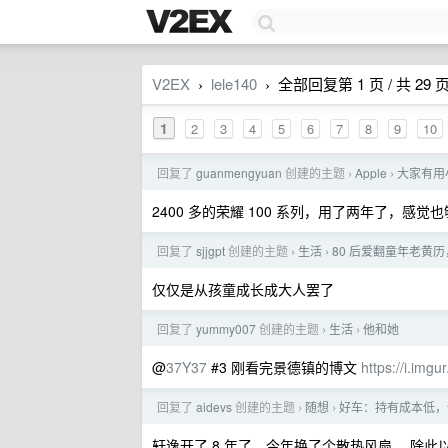
V2EX
lele140
全部回复第 1 页 / 共 29 
›
›
1
2
3
4
5
6
7
8
9
10
回复了
guanmengyuan
创建的主题
Apple
大家有用小
›
›
2400 多的荣耀 100 系列，用了两年了，感觉
回复了
sjjgpt
创建的主题
生活
80 后爱翻童年老黄
›
›
仅仅是从孩童成长成大人罢了
回复了
yummy007
创建的主题
生活
他和她
›
›
@
37Y37
#3 刚看完景德镇的博文
https://i.imgu
回复了
aidevs
创建的主题
随想
好车：持有成本低，
›
›
轩逸开了 8 年了，今年换了个散热风扇 ，除