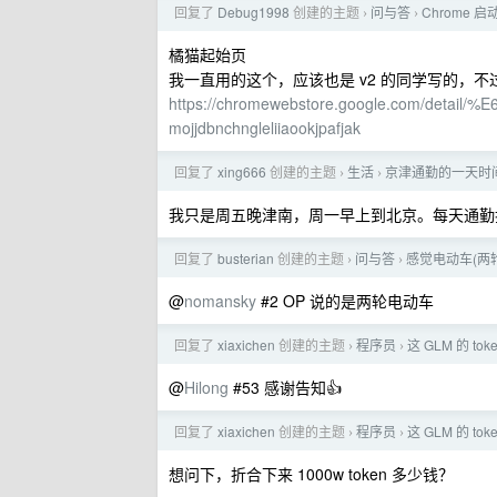
回复了
Debug1998
创建的主题
问与答
Chrome 
›
›
橘猫起始页
我一直用的这个，应该也是 v2 的同学写的，
https://chromewebstore.google.com/de
mojjdbnchngleliiaookjpafjak
回复了
xing666
创建的主题
生活
京津通勤的一天时
›
›
我只是周五晚津南，周一早上到北京。每天通勤
回复了
busterian
创建的主题
问与答
感觉电动车(两
›
›
@
nomansky
#2 OP 说的是两轮电动车
回复了
xiaxichen
创建的主题
程序员
这 GLM 的 to
›
›
@
Hilong
#53 感谢告知👍
回复了
xiaxichen
创建的主题
程序员
这 GLM 的 to
›
›
想问下，折合下来 1000w token 多少钱？