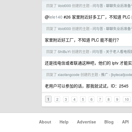
回复了
Void000
创建的主题
问与答
聊聊失业后准备
›
›
@
lele140
#26 家里附近好多工厂，不知道 PLC
回复了
Void000
创建的主题
问与答
聊聊失业后准备
›
›
家里附近好工厂，不知道 PLC 能不能行？
回复了
ShiBuYi
创建的主题
问与答
关于老人看电视
›
›
还是找电信或者联通这种吧，他们的 iptv 才能
回复了
xiaofangcode
创建的主题
推广
[bytecat
›
›
老用户可以参加的话，那我就试试，ID：2545
1
2
3
4
5
6
7
8
9
10
About
·
Help
·
Advertise
·
Blog
·
API