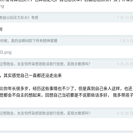
png
员有娃以后压力巨大》有感
7 月 14 
别
的时候，真的会瞬间卸下所有精神紧绷
7 月 3 
4IG.png
过想抱会，女友怕传染感冒耽误旅行拒绝，是我太敏感吗？
6 月 26 
，其实感觉自己一直都还没走出来
比你年长很多岁，经历这些事情也不少了，但是真到自己亲人这样，也还
觉都会不自主的想起来，回想自己当初要是不说那些话多好， 我多带孩
过想抱会，女友怕传染感冒耽误旅行拒绝，是我太敏感吗？
6 月 26 