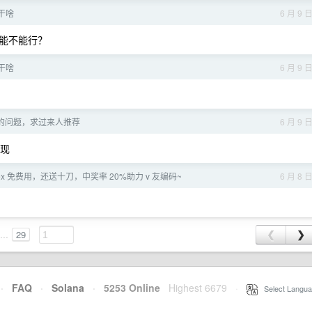
干啥
6 月 9 
 能不能行？
干啥
6 月 9 
的问题，求过来人推荐
6 月 9 
实现
]codex 免费用，还送十刀，中奖率 20%助力 v 友编码~
6 月 8 
...
29
❮
❯
·
FAQ
·
Solana
·
5253 Online
Highest 6679
·
Select Langua