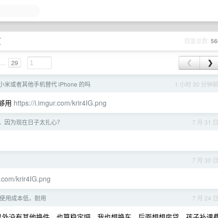
页
回复总数
56
...
29
❮
❯
米或者其他手机替代 iPhone 的吗
1 小时 30 分钟
也够用
https://i.imgur.com/krir4IG.png
历，因为现在日子太扎心？
7 月 31 
7 月 30 
r.com/krir4IG.png
使用成本低，耐用
7 月 24 
此以外没有其他换件，也算稳定吧。我也想换车，后面想想房贷，孩子补课