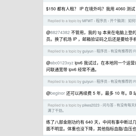
$150 都有人租？ IP 在境外吗？我用 4060 测
Replied to a topic by
MFWT
程序员
开个脑洞：如何
›
›
@
88274382
不管用，我的 tg 本来在电脑上登
员。换了机场 IP ，邮箱验证码之后还是要给手
Replied to a topic by
guiyun
程序员
有没有推荐的 F
›
›
@
abc0123xyz
ipv6 我试过，在本地同一个运
问联通宽带 ipv6 经常不通。
Replied to a topic by
guiyun
程序员
有没有推荐的 F
›
›
@
beginor
还可以再续费 5 年，最多 10 年。B
Replied to a topic by
pikes2023
问与答
有没有每天
›
›
满了干劲。
练了八部金刚功约有 640 天，中间有事中断
面不明显。体重也没下降，其他指标血脂/血压