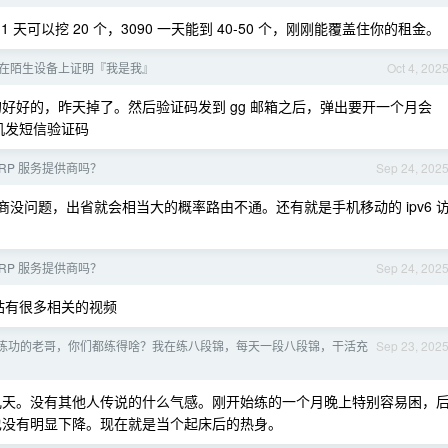
试 1 天可以挖 20 个，3090 一天能到 40-50 个，刚刚能覆盖住你的租金。
在陌生设备上证明『我是我』
Oct 4, 202
的好好的，昨天掉了。然后验证码发到 gg 邮箱之后，弹出要开一个月会
机发短信验证码
RP 服务提供商吗？
Sep 24, 202
营商没问题，出省就会相当大的概率路由不通。还有就是手机移动的 ipv6 
RP 服务提供商吗？
Sep 24, 202
 站有很多相关的视频
练功的老哥，你们都练得啥？我在练八段锦，每天一段八段锦，干活充
Sep 23, 202
过几天。没有其他人传说的什么气感。刚开始练的一个月晚上特别容易困，
也没有明显下降。现在就是当个起床后的热身。