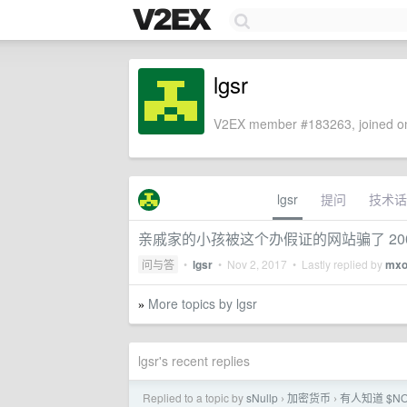
lgsr
V2EX member #183263, joined on
lgsr
提问
技术话
亲戚家的小孩被这个办假证的网站骗了 200
问与答
•
lgsr
•
Nov 2, 2017
• Lastly replied by
mxo
More topics by lgsr
»
lgsr's recent replies
Replied to a topic by
sNullp
加密货币
有人知道 $N
›
›