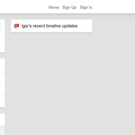
Home
Sign Up
Sign In
lgsr's recent timeline updates
5