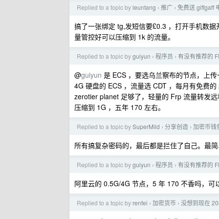
Replied to a topic by
leuntang
推广
免费送 giffga
›
›
搞了一张绑定 tg,发短信要£0.3 ，打开手机数
量管控好可以压缩到 1k 的流量。
Replied to a topic by
guiyun
程序员
有没有推荐的 F
›
›
@
guiyun
是 ECS ，要选乌兰察布的节点，上传一个
4G 硬盘的 ECS ，流量选 CDT ，每月有免费的 
zerotier planet 足够了，轻量的 Frp
压缩到 1G ，五年 170 左右。
Replied to a topic by
SuperMild
分享创造
加密币钱
›
›
所有搞复杂密码的，最后都是拦住了自己。最简
Replied to a topic by
guiyun
程序员
有没有推荐的 F
›
›
阿里云的 0.5G/4G 节点，5 年 170 不香吗，可以自己
Replied to a topic by
renfei
加密货币
没想到现在 20
›
›