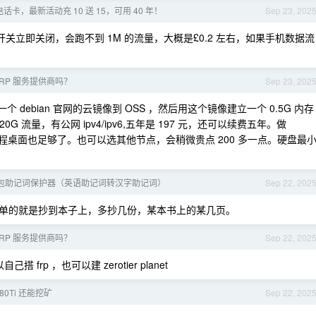
ff 电话卡，最新活动充 10 送 15，可用 40 年！
Sep 23, 202
据开关立即关闭，会跑不到 1M 的流量，大概是£0.2 左右，如果手机数据流
RP 服务提供商吗？
Sep 23, 202
 debian 官网的云镜像到 OSS ，然后用这个镜像建立一个 0.5G 内存
20G 流量，有公网 ipv4/ipv6,五年是 197 元，还可以续费五年。做
 流量转发远程桌面也足够了。也可以选其他节点，会稍微贵点 200 多一点。硬盘最
包助记词保护器（英语助记词转汉字助记词）
Sep 22, 202
单的就是抄到本子上，多抄几份，某本书上的某几页。
RP 服务提供商吗？
Sep 22, 202
搭 frp ，也可以建 zerotier planet
80Ti 还能挖矿
Sep 22, 202