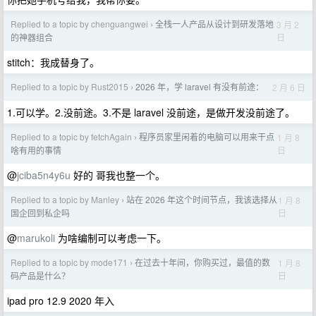
Replied to a topic by chenguangwei
全栈一人产品从设计到研发落地
3 月 2
›
日
的神器组合
stitch：我成替身了。
Replied to a topic by Rust2015
2026 年，学 laravel 有没有前途：
2 月 6 日
›
1.可以学。2.没前途。3.不是 laravel 没前途，是做开发没前途了。
Replied to a topic by fetchAgain
程序员家里闲着的电脑可以用来干点
1 月 8
›
日
啥有用的事情
@
jciba5n4y6u
好的 哥我也整一个。
Replied to a topic by Manley
站在 2026 年这个时间节点，我该选择从
1 月 8
›
日
国企回到私企吗
@
marukoli
为啥编制可以考虑一下。
Replied to a topic by mode171
在过去十年间，你购买过，最值的数
1 月 8
›
日
码产品是什么？
ipad pro 12.9 2020 年入