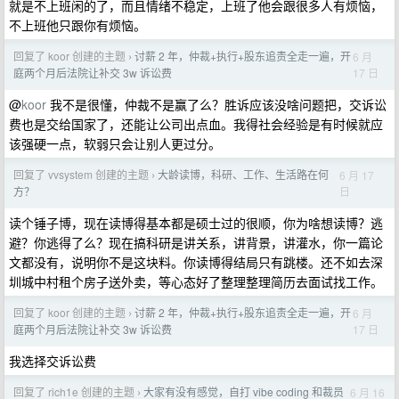
就是不上班闲的了，而且情绪不稳定，上班了他会跟很多人有烦恼，
不上班他只跟你有烦恼。
回复了 koor 创建的主题
讨薪 2 年，仲裁+执行+股东追责全走一遍，开
6 月
›
17 日
庭两个月后法院让补交 3w 诉讼费
@
koor
我不是很懂，仲裁不是赢了么？胜诉应该没啥问题把，交诉讼
费也是交给国家了，还能让公司出点血。我得社会经验是有时候就应
该强硬一点，软弱只会让别人更过分。
回复了 vvsystem 创建的主题
大龄读博，科研、工作、生活路在何
6 月 17
›
日
方？
读个锤子博，现在读博得基本都是硕士过的很顺，你为啥想读博？逃
避？你逃得了么？现在搞科研是讲关系，讲背景，讲灌水，你一篇论
文都没有，说明你不是这块料。你读博得结局只有跳楼。还不如去深
圳城中村租个房子送外卖，等心态好了整理整理简历去面试找工作。
回复了 koor 创建的主题
讨薪 2 年，仲裁+执行+股东追责全走一遍，开
6 月
›
17 日
庭两个月后法院让补交 3w 诉讼费
我选择交诉讼费
回复了 rich1e 创建的主题
大家有没有感觉，自打 vibe coding 和裁员
6 月 16
›