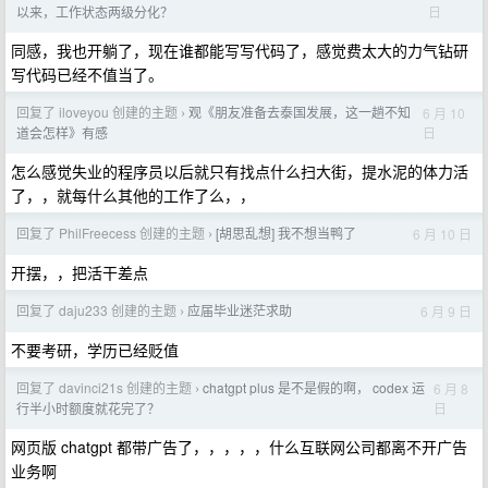
日
以来，工作状态两级分化？
同感，我也开躺了，现在谁都能写写代码了，感觉费太大的力气钻研
写代码已经不值当了。
回复了 iloveyou 创建的主题
观《朋友准备去泰国发展，这一趟不知
6 月 10
›
日
道会怎样》有感
怎么感觉失业的程序员以后就只有找点什么扫大街，提水泥的体力活
了，，就每什么其他的工作了么，，
回复了 PhilFreecess 创建的主题
[胡思乱想] 我不想当鸭了
6 月 10 日
›
开摆，，把活干差点
回复了 daju233 创建的主题
应届毕业迷茫求助
6 月 9 日
›
不要考研，学历已经贬值
回复了 davinci21s 创建的主题
chatgpt plus 是不是假的啊， codex 运
6 月 8
›
日
行半小时额度就花完了？
网页版 chatgpt 都带广告了，，，，，什么互联网公司都离不开广告
业务啊