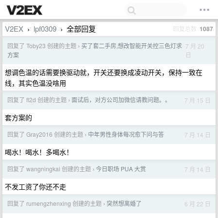
V2EX
lpf0309
全部回复
回复总数
1087
›
›
回复了 Toby23 创建的主题
买了套二手房,想改智能开关控三色灯求
7 月 20
›
日
方案
想调色温的话需要换驱动就，开关还要换成凌动开关，保持一致在
线，其实色温没啥用
回复了 fl2d 创建的主题
面试后，对方公司加微信请教问题。。
7 月 15 日
›
套方案的
回复了 Gray2016 创建的主题
中年男性身体每况愈下问与答
7 月 14 日
›
喝水！喝水！多喝水！
回复了 wangningkai 创建的主题
今日职场 PUA 大赏
7 月 14 日
›
不发工资了你还不走
回复了 rumengzhenxing 创建的主题
突然想离婚了
6 月 22 日
›