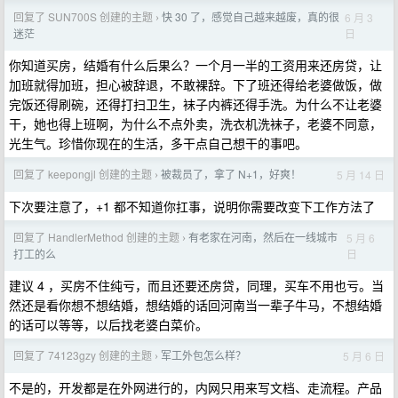
回复了 SUN700S 创建的主题
快 30 了，感觉自己越来越废，真的很
6 月 3
›
日
迷茫
你知道买房，结婚有什么后果么？一个月一半的工资用来还房贷，让
加班就得加班，担心被辞退，不敢裸辞。下了班还得给老婆做饭，做
完饭还得刷碗，还得打扫卫生，袜子内裤还得手洗。为什么不让老婆
干，她也得上班啊，为什么不点外卖，洗衣机洗袜子，老婆不同意，
光生气。珍惜你现在的生活，多干点自己想干的事吧。
回复了 keepongjl 创建的主题
被裁员了，拿了 N+1，好爽！
5 月 14 日
›
下次要注意了，+1 都不知道你扛事，说明你需要改变下工作方法了
回复了 HandlerMethod 创建的主题
有老家在河南，然后在一线城市
5 月 6
›
日
打工的么
建议 4 ，买房不住纯亏，而且还要还房贷，同理，买车不用也亏。当
然还是看你想不想结婚，想结婚的话回河南当一辈子牛马，不想结婚
的话可以等等，以后找老婆白菜价。
回复了 74123gzy 创建的主题
军工外包怎么样？
5 月 6 日
›
不是的，开发都是在外网进行的，内网只用来写文档、走流程。产品