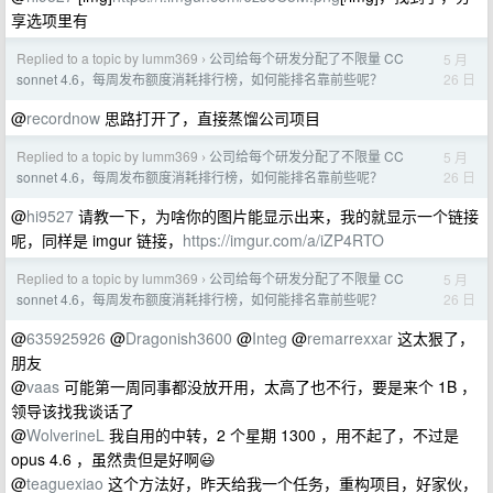
享选项里有
Replied to a topic by lumm369
公司给每个研发分配了不限量 CC
5 月
›
26 日
sonnet 4.6，每周发布额度消耗排行榜，如何能排名靠前些呢？
@
recordnow
思路打开了，直接蒸馏公司项目
Replied to a topic by lumm369
公司给每个研发分配了不限量 CC
5 月
›
26 日
sonnet 4.6，每周发布额度消耗排行榜，如何能排名靠前些呢？
@
hi9527
请教一下，为啥你的图片能显示出来，我的就显示一个链接
呢，同样是 imgur 链接，
https://imgur.com/a/iZP4RTO
Replied to a topic by lumm369
公司给每个研发分配了不限量 CC
5 月
›
26 日
sonnet 4.6，每周发布额度消耗排行榜，如何能排名靠前些呢？
@
635925926
@
Dragonish3600
@
Integ
@
remarrexxar
这太狠了，
朋友
@
vaas
可能第一周同事都没放开用，太高了也不行，要是来个 1B ，
领导该找我谈话了
@
WolverineL
我自用的中转，2 个星期 1300 ，用不起了，不过是
opus 4.6 ，虽然贵但是好啊😃
@
teaguexiao
这个方法好，昨天给我一个任务，重构项目，好家伙，