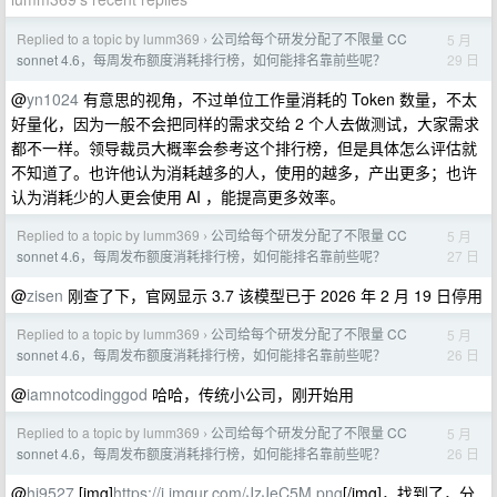
Replied to a topic by lumm369
公司给每个研发分配了不限量 CC
5 月
›
29 日
sonnet 4.6，每周发布额度消耗排行榜，如何能排名靠前些呢？
@
yn1024
有意思的视角，不过单位工作量消耗的 Token 数量，不太
好量化，因为一般不会把同样的需求交给 2 个人去做测试，大家需求
都不一样。领导裁员大概率会参考这个排行榜，但是具体怎么评估就
不知道了。也许他认为消耗越多的人，使用的越多，产出更多；也许
认为消耗少的人更会使用 AI ，能提高更多效率。
Replied to a topic by lumm369
公司给每个研发分配了不限量 CC
5 月
›
27 日
sonnet 4.6，每周发布额度消耗排行榜，如何能排名靠前些呢？
@
zisen
刚查了下，官网显示 3.7 该模型已于 2026 年 2 月 19 日停用
Replied to a topic by lumm369
公司给每个研发分配了不限量 CC
5 月
›
26 日
sonnet 4.6，每周发布额度消耗排行榜，如何能排名靠前些呢？
@
iamnotcodinggod
哈哈，传统小公司，刚开始用
Replied to a topic by lumm369
公司给每个研发分配了不限量 CC
5 月
›
26 日
sonnet 4.6，每周发布额度消耗排行榜，如何能排名靠前些呢？
@
hi9527
[img]
https://i.imgur.com/JzJeC5M.png
[/img]，找到了，分