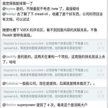
我觉得我能排第一了
@
leylew
是的，不限量就不考虑 /new 了，直接梭哈
@
feelapi
去了解了下 zread-cli ，收藏了是个好东西，公司的项目没
有文档，可以试试
随便吐槽下 V2EX 的评论区，看不到回复内容的关联关系，不像
Reddit 那样有层级。
Replied to a topic by lumm369
公司给每个研发分配了不限量 CC
5 月
›
26 日
sonnet 4.6，每周发布额度消耗排行榜，如何能排名靠前些呢？
@
itechify
是的是的，这两天在重构一个项目，这周我的排名就该上去
了，哈哈
Replied to a topic by lumm369
公司给每个研发分配了不限量 CC
5 月
›
25 日
sonnet 4.6，每周发布额度消耗排行榜，如何能排名靠前些呢？
@
liubaicai
一般般公司，现在是提效，后面就是降本裁员了。。
Replied to a topic by lumm369
公司给每个研发分配了不限量 CC
5 月
›
25 日
sonnet 4.6，每周发布额度消耗排行榜，如何能排名靠前些呢？
@
litchinn
superpower 提到了 4 次，看来这个是消耗大户