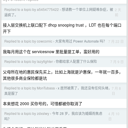
Replied to a topic by a5454775422
想请教一个单位上网疑难杂症，被
2 天
›
前
逼疯了。
接入层交换机上联口配下 dhcp snooping trust ，LDT 也在每个端口
开下
Replied to a topic by cowcomic
大家有用过 Power Automate 吗？
7 月 22 日
›
我每月用这个在 servicesnow 里批量提工单，蛮好用的
Replied to a topic by lazyfighter
你都给家人配置了什么保险
7 月 9 日
›
父母所在地的惠民保先买上，比如上海就是沪惠保，一年就一百多，
其他很多商业保险都是坑
Replied to a topic by MonTubasa
x 居然被黑了，我还没有任何头绪，
7 月 8
›
日
真是服了
本来想花 2000 买你号的，可惜都被你取消了
Replied to a topic by zdxslwy
今年 28 岁，我应该为婚姻而焦虑
4 月 10
›
日
吗？