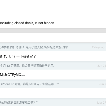
 including closed deals, is not hidden
 十分啰嗦, 疯狂写测试, 经常小题大做, 各位是怎么解决的?
2 days ag
作，luna 一下就搞定了
一个月 12 刀额度。适合日常翻译插件啥的用。
Jun 2
5MjUxOTEyMQ==
ir 和 iPhone17 同价，都是 5000 元，你会选哪一个
Jun 
鸡公煲)或者自助洗车能否盈利？
Mar 2