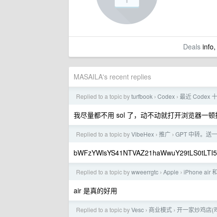
Deals
info,
MASAILA's recent replies
Replied to a topic by
turfbook
Codex
最近 Codex
›
›
我尽量都不用 sol 了，动不动就打开浏览器一顿操
Replied to a topic by
VibeHex
推广
GPT 中转。送
›
›
bWFzYWlsYS41NTVAZ21haWwuY29tLS0tLTI
Replied to a topic by
wweerrgtc
Apple
iPhone a
›
›
air 是真的好用
Replied to a topic by
Vesc
商业模式
开一家炒鸡店(
›
›