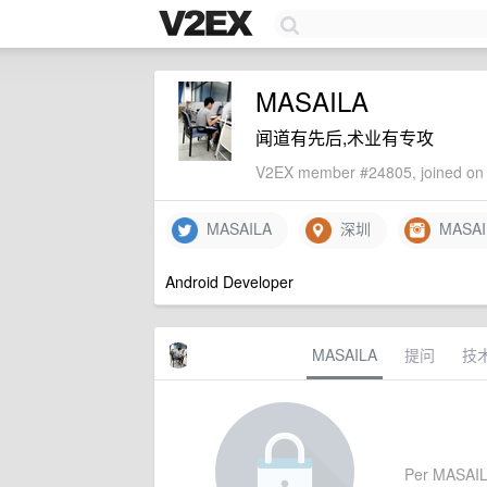
MASAILA
闻道有先后,术业有专攻
V2EX member #24805, joined on 
MASAILA
深圳
MASAI
Android Developer
MASAILA
提问
技
Per MASAILA'