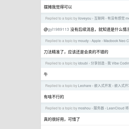
摆摊我觉得可以
Replied to a topic by
iloveyou
互联网
有没有感觉 m
›
›
@
gyl1989113
没有后续消息，就知道是什么情
Replied to a topic by
moudy
Apple
Macbook Neo
›
›
刀法精准了，应该还是会卖的不错的
Replied to a topic by
idoubi
分享创造
我 Vibe Co
›
›
牛
Replied to a topic by
Leohare
嵌入式开发
嵌入式开
›
›
有啥不行的
Replied to a topic by
moshou
服务器
LeanCloud
›
›
真的很好用，可惜了