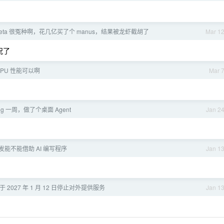
eta 很冤种啊，花几亿买了个 manus，结果被龙虾截胡了
Mar 1
况了
 CPU 性能可以啊
Mar 
ding 一周，做了个桌面 Agent
Jan 2
发能不能借助 AI 编写程序
Jan 1
 将于 2027 年 1 月 12 日停止对外提供服务
Jan 1