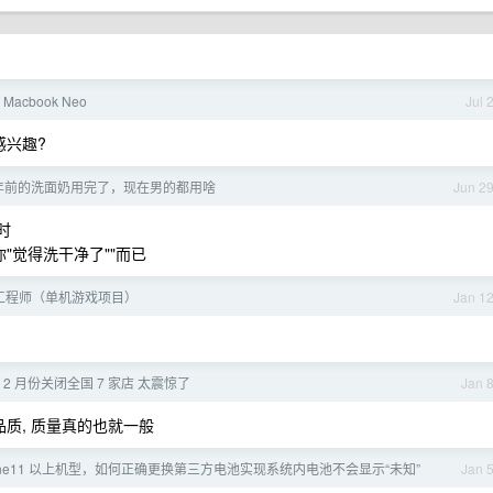
acbook Neo
Jul 
感兴趣?
 年前的洗面奶用完了，现在男的都用啥
Jun 2
时
"觉得洗干净了""而已
工程师（单机游戏项目）
Jan 1
 2 月份关闭全国 7 家店 太震惊了
Jan 
品质, 质量真的也就一般
hone11 以上机型，如何正确更换第三方电池实现系统内电池不会显示“未知”
Jan 