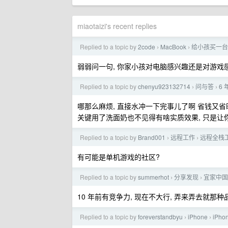
miaotaizi's recent replies
Replied to a topic by
2code
MacBook
给小孩买一台 M
›
›
弱弱问一句, 你家小孩对电脑感兴趣还是对游戏
Replied to a topic by
chenyu923132714
问与答
6
›
›
哪那么麻烦, 直接水冲一下完事儿了啊 省钱又省
关键用了洗面奶也不见得有啥实质效果, 只是让你
Replied to a topic by
Brand001
远程工作
远程全栈
›
›
有可能是单机游戏的社区?
Replied to a topic by
summerhot
分享发现
宜家中国
›
›
10 年前有竞争力, 现在不大行, 弄来弄去就那种
Replied to a topic by
foreverstandbyu
iPhone
iP
›
›