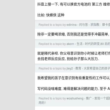
抖音上搜一下, 有可以换官方电池的 第三方 维
比如: 快蜂侠 这种
Replied to a topic by
edinina
问与答
求指教：摩卡
›
›
除非一定要喝浓缩, 否则我还是觉得手冲最简单,
Replied to a topic by
akorn
生活
时代的转变,80 后
›
›
就是隔代亲呗. 你父母意识到你小时候让老师打你
去找老师反应反应, 别给孙子那么大压力.
Replied to a topic by
jiey2
教育
大家希望自己的孩子熟练
›
›
我希望我的孩子在意识到有些重复性的工作可以
写代码没啥难度, 难得是解决问题的能力, 至于 A
Replied to a topic by
wosilusheng
推广
发现一个超
›
›
用的！