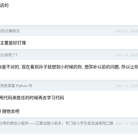
修店的
壶的正确用法
Dec 20, 202
 主要是好打理
的父母悟了?
Dec 16, 202
是不对的, 现在看到孙子就想到小时候的你, 想弥补以前的问题, 所以让
掌握 Python 吗
Dec 12, 202
用代码来胜任的时候再去学习代码
I 随他去吧
好用的微信小程序——口算出题小助手，专门给小学生练加减乘除口算
Dec 10, 202