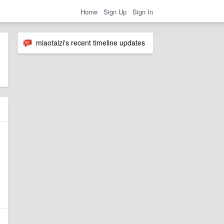
Home
Sign Up
Sign In
miaotaizi's recent timeline updates