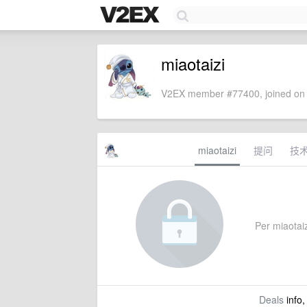
miaotaizi
V2EX member #77400, joined on 
miaotaizi
提问
技
Per miaotaizi
Deals
info,