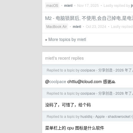
macOS
•
mietl
•
Nov 17, 2025
• Lastly replied by
j
M2 - 电脑锁屏后, 不使用,会自己掉电,是
MacBook Air
•
mietl
•
Oct 23, 2024
• Lastly replie
More topics by mietl
»
mietl's recent replies
Replied to a topic by
coolpace
分享创造
2026 
›
›
@
coolpace
chttiu@icloud.com
感谢🙏
Replied to a topic by
coolpace
分享创造
2026 
›
›
没码了，可惜了，给个码
Replied to a topic by
husldlq
Apple
shadowrock
›
›
菜单栏上的 cpu 图标是什么软件