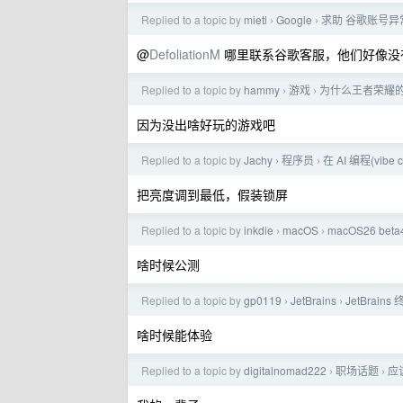
Replied to a topic by
mietl
Google
求助 谷歌账号
›
›
@
DefoliationM
哪里联系谷歌客服，他们好像没
Replied to a topic by
hammy
游戏
为什么王者荣耀
›
›
因为没出啥好玩的游戏吧
Replied to a topic by
Jachy
程序员
在 AI 编程(vi
›
›
把亮度调到最低，假装锁屏
Replied to a topic by
inkdie
macOS
macOS26 be
›
›
啥时候公测
Replied to a topic by
gp0119
JetBrains
JetBrain
›
›
啥时候能体验
Replied to a topic by
digitalnomad222
职场话题
应
›
›