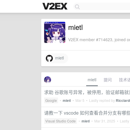
mietl
V2EX member #714623, joined on
mietl
mietl
提问
技术
求助 谷歌账号异常，被停用，验证邮箱就
Google
•
mietl
•
Mar 5
• Lastly replied by
Ricciard
请教一下 vscode 如何查看合并分支有哪
Visual Studio Code
•
mietl
•
Mar 31, 2025
• Lastly