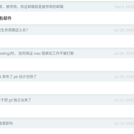
异常，被停用，验证邮箱就是被停用的邮箱
Sep 6, 202
有邮件
的生命周期这么长？
Jul 28, 202
be coding)时， 如何保证 mac 锁屏后工作不被打断
Jul 26, 202
ta4 发布了,pb 估计也快了
Jul 23, 202
s 终于把 git 独立出来了
Jul 21, 202
该离职吗
Jul 15, 202