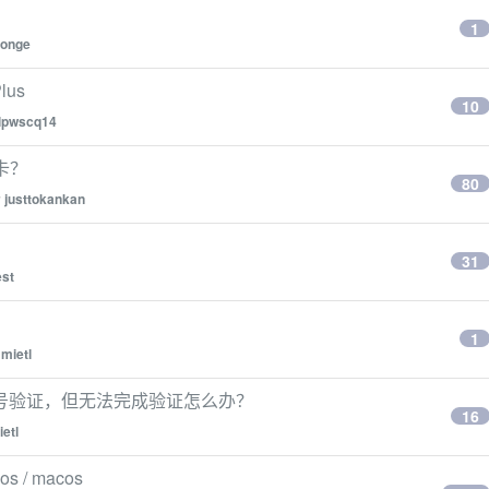
1
onge
us
10
llpwscq14
卡？
80
y
justtokankan
31
st
1
y
mietl
号验证，但无法完成验证怎么办？
16
ietl
/ macos