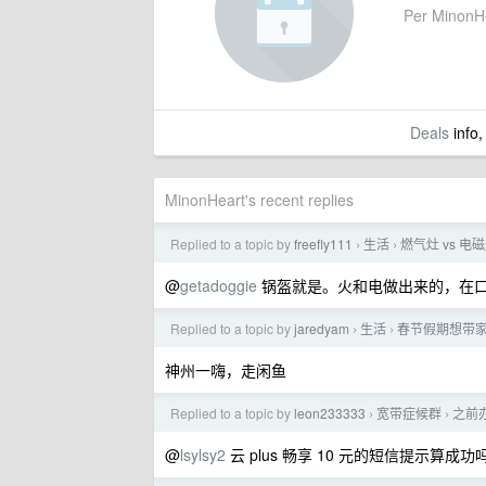
Per MinonHea
Deals
info,
MinonHeart's recent replies
Replied to a topic by
freefly111
生活
燃气灶 vs 
›
›
@
getadoggie
锅盔就是。火和电做出来的，在
Replied to a topic by
jaredyam
生活
春节假期想带
›
›
神州一嗨，走闲鱼
Replied to a topic by
leon233333
宽带症候群
之前
›
›
@
lsylsy2
云 plus 畅享 10 元的短信提示算成功