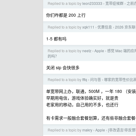
Replied to a topic by
leon233333
宽带症候群
之前
›
›
你们咋都是 200 上行
Replied to a topic by
xqk111
优惠信息
2026 京
›
›
1-5 都有吗
Replied to a topic by
neetz
Apple
感觉 Mac 端的应
›
›
的吗？
关闭 sip 会快很多
Replied to a topic by
fffq
问与答
哪家的宽带性价比
›
›
单宽带网上办，联通，500M ，一年 180 （安装
早期用电信，游戏体验确实好，就是贵
老家用的移动，自己用的不多，也还行
有卡需求一般融合套餐划算，还有些非融合套餐
Replied to a topic by
makry
Apple
[非改语言!非反馈客
›
›