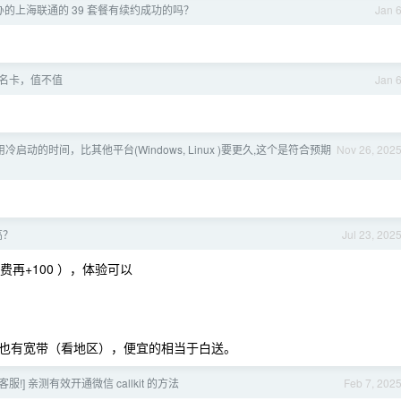
办的上海联通的 39 套餐有续约成功的吗？
Jan 
东联名卡，值不值
Jan 
用冷启动的时间，比其他平台(Windows, Linux )要更久,这个是符合预期
Nov 26, 202
高？
Jul 23, 202
费再+100 ），体验可以
也有宽带（看地区），便宜的相当于白送。
服!] 亲测有效开通微信 callkit 的方法
Feb 7, 202