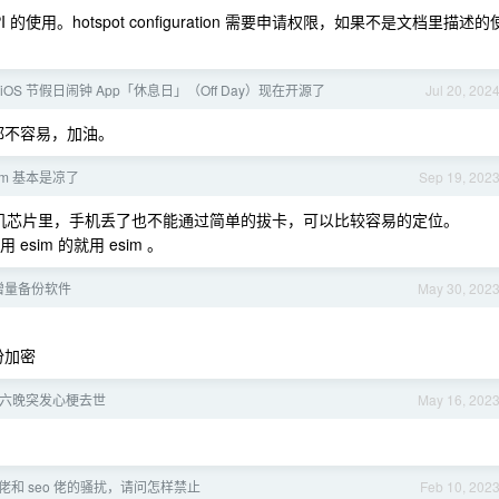
使用。hotspot configuration 需要申请权限，如果不是文档里描述的
iOS 节假日闹钟 App「休息日」（Off Day）现在开源了
Jul 20, 202
者都不容易，加油。
/pm 基本是凉了
Sep 19, 202
嵌在手机芯片里，手机丢了也不能通过简单的拔卡，可以比较容易的定位。
sim 的就用 esim 。
增量备份软件
May 30, 202
备份加密
六晚突发心梗去世
May 16, 202
和 seo 佬的骚扰，请问怎样禁止
Feb 10, 202