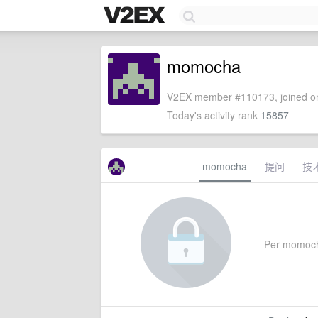
momocha
V2EX member #110173, joined on
Today's activity rank
15857
momocha
提问
技
Per momocha'