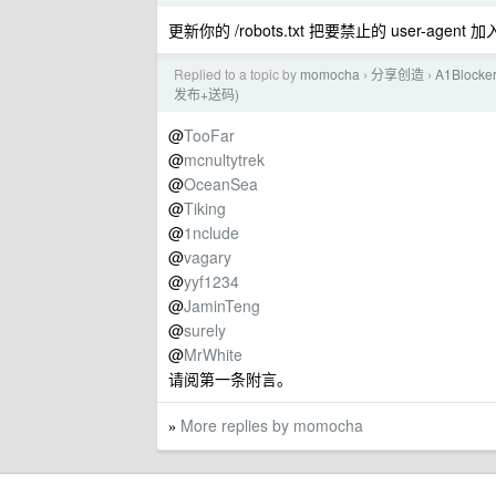
更新你的 /robots.txt 把要禁止的 user-a
Replied to a topic by
momocha
分享创造
A1Block
›
›
发布+送码)
@
TooFar
@
mcnultytrek
@
OceanSea
@
Tiking
@
1nclude
@
vagary
@
yyf1234
@
JaminTeng
@
surely
@
MrWhite
请阅第一条附言。
More replies by momocha
»