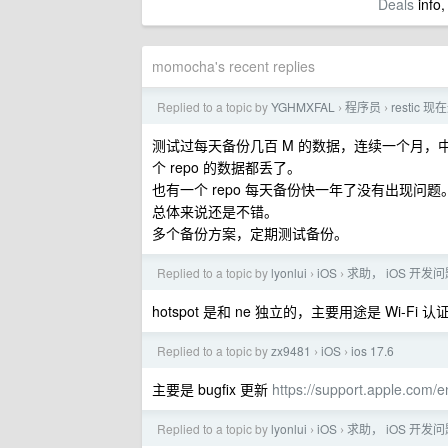
Deals
info,
momocha's recent replies
Replied to a topic by
YGHMXFAL
程序员
resti
›
›
测试过每天备份几百 M 的数据，连续一个月，中
个 repo 的数据都丢了。
也有一个 repo 每天备份快一年了没有出现问题
总体来说还是不错。
多个备份方案，定期测试备份。
Replied to a topic by
lyonlui
iOS
求助， iOS 开发
›
›
hotspot 是和 ne 独立的，主要用途是 Wi-Fi 认
Replied to a topic by
zx9481
iOS
ios 17.6
›
›
主要是 bugfix 更新
https://support.apple.com
Replied to a topic by
lyonlui
iOS
求助， iOS 开发
›
›