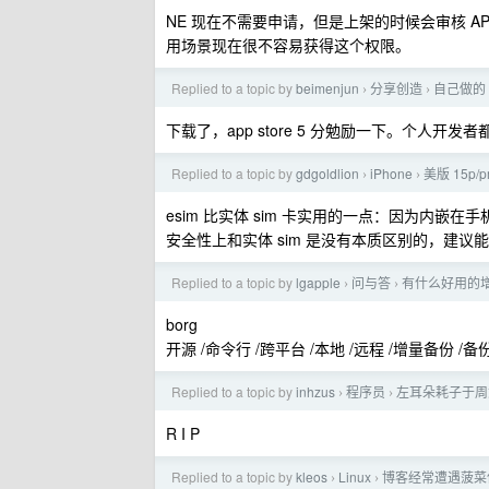
NE 现在不需要申请，但是上架的时候会审核 API 的
用场景现在很不容易获得这个权限。
Replied to a topic by
beimenjun
分享创造
自己做的 
›
›
下载了，app store 5 分勉励一下。个人开发
Replied to a topic by
gdgoldlion
iPhone
美版 15p
›
›
esim 比实体 sim 卡实用的一点：因为内
安全性上和实体 sim 是没有本质区别的，建议能用 e
Replied to a topic by
lgapple
问与答
有什么好用的
›
›
borg
开源 /命令行 /跨平台 /本地 /远程 /增量备份 /
Replied to a topic by
inhzus
程序员
左耳朵耗子于周
›
›
R I P
Replied to a topic by
kleos
Linux
博客经常遭遇菠菜佬
›
›