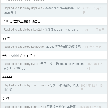
Replied to a topic by deplives
javaer 是不是写啥都是一股
2025 年 3 月 15
›
日
Java 味儿
PHP 是世界上最好的语言
Replied to a topic by sikuu2al
优惠券读 quan 不读 juan。
2025 年 1 月 8 日
›
????
Replied to a topic by LouisGuo
2025, 留下你最近的烦恼吧
2025 年 1 月 2 日
›
@
mindddd
？？？？？
Replied to a topic by flypei
元旦 T 楼！ 送 YouTube Premium +
2025 年 1 月
›
2 日
京东 E 卡 300 元
44444
Replied to a topic by zhangsimon
分享下副业经历，顺便
2024 年 12 月 19
›
日
抽个奖
分母
Replied to a topic by jiuhao144
苹果换电池有什么推荐
2024 年 11 月 28 日
›