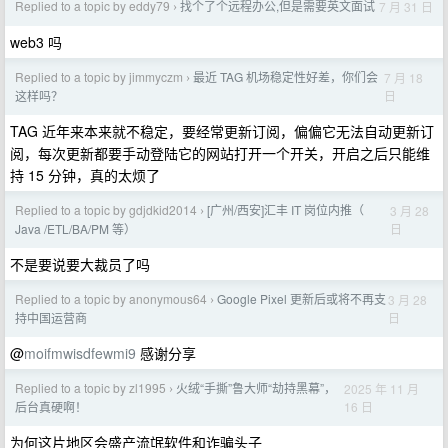
Replied to a topic by eddy79
找个了个远程办公,但是需要英文面试
7 月 31 日
›
web3 吗
Replied to a topic by jimmyczm
最近 TAG 机场稳定性好差，你们会
7 月 18
›
日
这样吗？
TAG 近年来本来就不稳定，要经常更新订阅，偏偏它无法自动更新订
阅，每次更新都要手动登陆它的网站打开一个开关，开启之后只能维
持 15 分钟，真的太烦了
Replied to a topic by gdjdkid2014
[广州/西安]汇丰 IT 岗位内推（
3 月 28
›
日
Java /ETL/BA/PM 等）
不是要说要大裁员了吗
Replied to a topic by anonymous64
Google Pixel 更新后或将不再支
3 月 28
›
日
持中国运营商
@
moifmwisdfewmi9
感谢分享
Replied to a topic by zl1995
火绒“手撕”鲁大师“劫持黑幕”，
2025 年 11 月
›
16 日
后台真硬啊！
为何这片地区会盛产流氓软件和诈骗头子