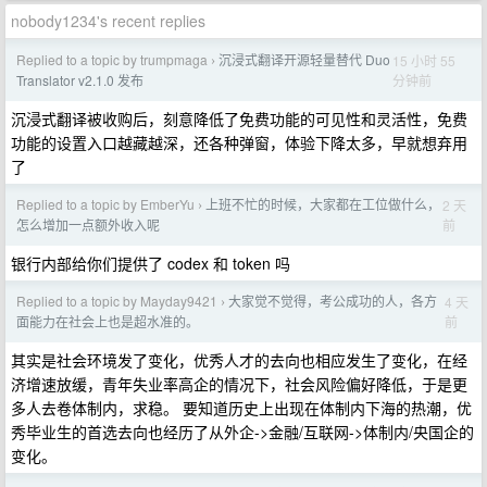
nobody1234's recent replies
Replied to a topic by trumpmaga
沉浸式翻译开源轻量替代 Duo
15 小时 55
›
分钟前
Translator v2.1.0 发布
沉浸式翻译被收购后，刻意降低了免费功能的可见性和灵活性，免费
功能的设置入口越藏越深，还各种弹窗，体验下降太多，早就想弃用
了
Replied to a topic by EmberYu
上班不忙的时候，大家都在工位做什么，
2 天
›
前
怎么增加一点额外收入呢
银行内部给你们提供了 codex 和 token 吗
Replied to a topic by Mayday9421
大家觉不觉得，考公成功的人，各方
4 天
›
前
面能力在社会上也是超水准的。
其实是社会环境发了变化，优秀人才的去向也相应发生了变化，在经
济增速放缓，青年失业率高企的情况下，社会风险偏好降低，于是更
多人去卷体制内，求稳。 要知道历史上出现在体制内下海的热潮，优
秀毕业生的首选去向也经历了从外企->金融/互联网->体制内/央国企的
变化。