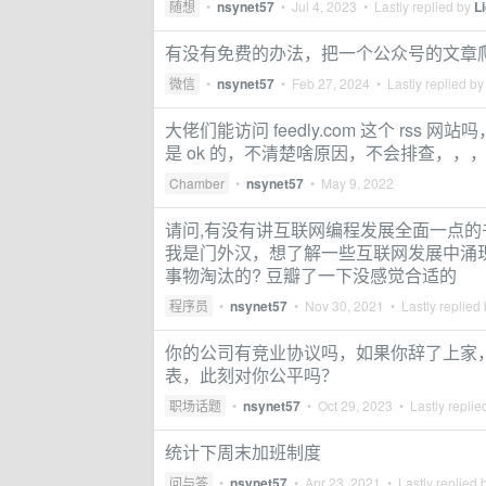
随想
•
nsynet57
•
Jul 4, 2023
• Lastly replied by
L
有没有免费的办法，把一个公众号的文章
微信
•
nsynet57
•
Feb 27, 2024
• Lastly replied b
大佬们能访问 feedly.com 这个 rss 
是 ok 的，不清楚啥原因，不会排查，，
Chamber
•
nsynet57
•
May 9, 2022
请问,有没有讲互联网编程发展全面一点的书,诸如
我是门外汉，想了解一些互联网发展中涌
事物淘汰的? 豆瓣了一下没感觉合适的
程序员
•
nsynet57
•
Nov 30, 2021
• Lastly replied
你的公司有竞业协议吗，如果你辞了上家
表，此刻对你公平吗？
职场话题
•
nsynet57
•
Oct 29, 2023
• Lastly replie
统计下周末加班制度
问与答
•
nsynet57
•
Apr 23, 2021
• Lastly replied 