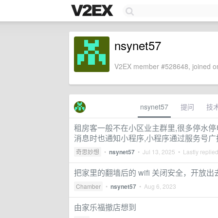
nsynet57
V2EX member #528648, joined on
nsynet57
提问
技
租房客一般不在小区业主群里,很多停水停
消息时也通知小程序,小程序通过服务号广
奇思妙想
•
nsynet57
•
Jul 13, 2025
• Lastly replie
把家里的翻墙后的 wifi 关闭安全，开放
Chamber
•
nsynet57
•
Aug 6, 2023
由家乐福撤店想到