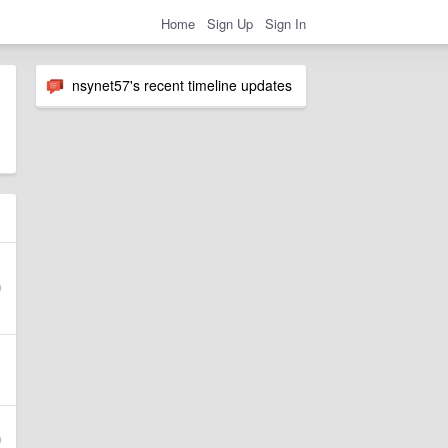
Home
Sign Up
Sign In
nsynet57's recent timeline updates