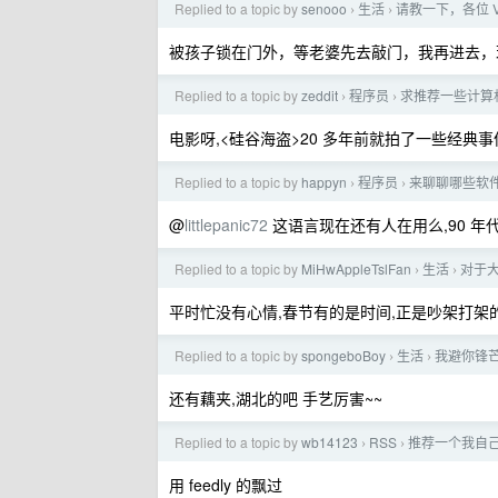
Replied to a topic by
senooo
生活
请教一下，各位 
›
›
被孩子锁在门外，等老婆先去敲门，我再进去，
Replied to a topic by
zeddit
程序员
求推荐一些计算
›
›
电影呀,<硅谷海盗>20 多年前就拍了一些经典事
Replied to a topic by
happyn
程序员
来聊聊哪些软
›
›
@
littlepanic72
这语言现在还有人在用么,90 
Replied to a topic by
MiHwAppleTslFan
生活
对于大
›
›
平时忙没有心情,春节有的是时间,正是吵架打架
Replied to a topic by
spongeboBoy
生活
我避你锋芒
›
›
还有藕夹,湖北的吧 手艺厉害~~
Replied to a topic by
wb14123
RSS
推荐一个我自己
›
›
用 feedly 的飘过