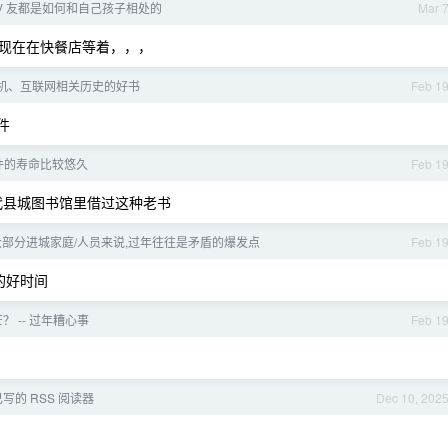
V 友都是如何和自己孩子相处的
Mar 
现在在快餐店等着，，，
机、互联网相关历史的好书
Feb 1
件
件的寿命比较悠久
Feb 1
年代县城图书馆里借过这种老书
部分进城家庭/人员来说,过年往往是矛盾的爆发点
Feb 1
的好时间
？ -- 过年糟心事
Feb 1
写的 RSS 阅读器
Dec 10, 202