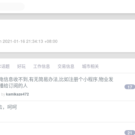
 2021-01-16 21:34:13 +08:00
术话题
好玩
工作信息
交易信息
城市相关
电信息收不到,有无简易办法,比如注册个小程序,物业发
播给订阅的人
17
d by
kamikaze472
出去，呵呵
21