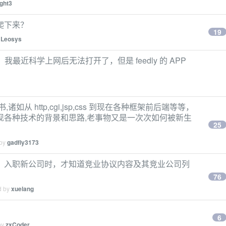
ight3
爬下来？
19
y
Leosys
网站吗，我最近科学上网后无法打开了，但是 feedly 的 APP
，
从 http,cgi,jsp,css 到现在各种框架前后端等等，
现各种技术的背景和思路,老事物又是一次次如何被新生
25
 by
gadfly3173
，入职新公司时，才知道竞业协议内容及其竞业公司列
76
d by
xuelang
6
by
zxCoder