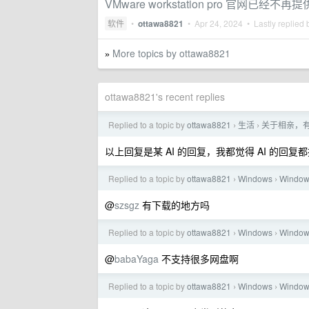
VMware workstation pro 官网已经
软件
•
ottawa8821
•
Apr 24, 2024
• Lastly replied
More topics by ottawa8821
»
ottawa8821's recent replies
Replied to a topic by
ottawa8821
生活
关于相亲，
›
›
以上回复是某 AI 的回复，我都觉得 AI 的回复
Replied to a topic by
ottawa8821
Windows
Wind
›
›
@
szsgz
有下载的地方吗
Replied to a topic by
ottawa8821
Windows
Wind
›
›
@
babaYaga
不支持很多网盘啊
Replied to a topic by
ottawa8821
Windows
Wind
›
›