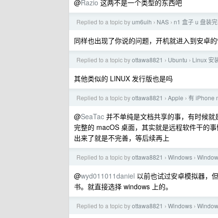
@
Razio
这两不是一个类型的东西吧
Replied to a topic by
um6uih
NAS
n1 盒子 u 盘装
›
›
同样也出现了你说的问题，开机就进入到安卓的
Replied to a topic by
ottawa8821
Ubuntu
Linux
›
›
其他类似的 LINUX 发行版也是吗
Replied to a topic by
ottawa8821
Apple
有 iPhone 
›
›
@
SeaTac
并不单纯是文档共享的事，有时候就是想用 i
完整的 macOS 桌面，其实就是远程软件干的
出来了就是不完善，等后续再上
Replied to a topic by
ottawa8821
Windows
Wind
›
›
@
wyd011011daniel
以前也试过安卓模拟器，但是要把
书。就直接选择 windows 上的。
Replied to a topic by
ottawa8821
Windows
Wind
›
›