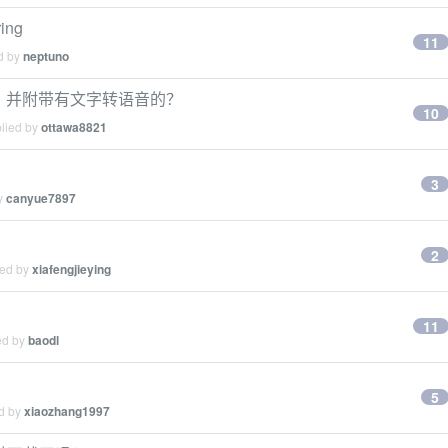
ing
11
ed by
neptuno
读软件，并附带有文字转语音的？
10
plied by
ottawa8821
3
by
canyue7897
2
ied by
xiafengjieying
11
ed by
baodl
5
ed by
xiaozhang1997