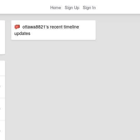
Home
Sign Up
Sign In
ottawa8821's recent timeline
updates