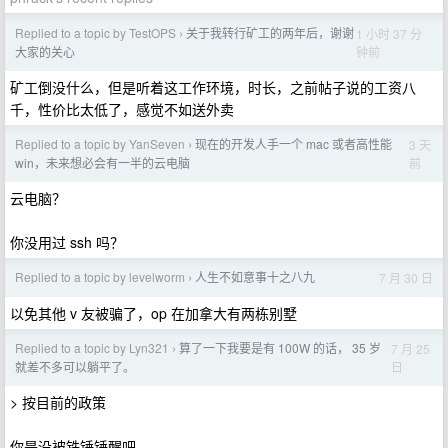
Replied to a topic by TestOPS
关于我转行矿工的两年后，谢谢
1 小时 37 分
›
钟前
大家的关心
矿工倒没什么，但是听着这工作环境，时长，之前帖子说的工资八
千，性价比太低了，感觉不如送外卖
Replied to a topic by YanSeven
现在的开发人手一个 mac 或者高性能
3 天
›
前
win，未来想必会有一半的云电脑
云电脑？
你没用过 ssh 吗？
Replied to a topic by levelworm
人生不如意事十之八九
7 月 30 日
›
以免其他 v 友被骗了，op 在加拿大有两栋别墅
Replied to a topic by Lyn321
算了一下我要是有 100W 的话， 35 岁
7 月 25
›
日
就差不多可以躺平了。
> 按目前的政策
你是没被铁锤锤醒吧