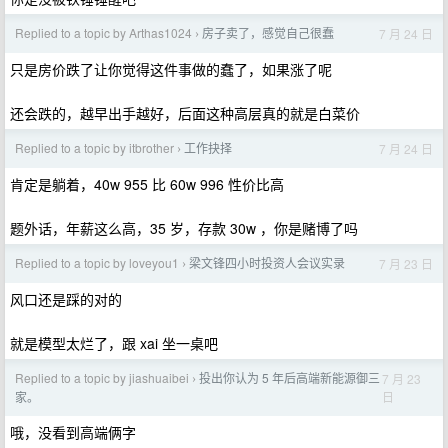
Replied to a topic by Arthas1024
房子卖了，感觉自己很蠢
7 月 24 日
›
只是房价跌了让你觉得这件事做的蠢了，如果涨了呢
还会跌的，越早出手越好，后面这种高层真的就是白菜价
Replied to a topic by itbrother
工作抉择
7 月 24 日
›
肯定是躺着，40w 955 比 60w 996 性价比高
题外话，年薪这么高，35 岁，存款 30w ，你是赌博了吗
Replied to a topic by loveyou1
梁文锋四小时投资人会议实录
7 月 23 日
›
风口还是踩的对的
就是模型太烂了，跟 xai 坐一桌吧
Replied to a topic by jiashuaibei
投出你认为 5 年后高端新能源御三
7 月 23
›
日
家。
哦，没看到高端俩字