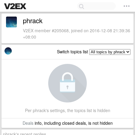
phrack
V2EX member #205068, joined on 2016-12-08 21:39:36
+08:00
Switch topics list
Per phrack's settings, the topics list is hidden
Deals
info, including closed deals, is not hidden
phrack's recent replies