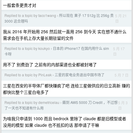
一般套条更贵才对
Replied to a topic by taco1wang
所以现在 果子 17 512g 比 256g 贵
5 月 21
›
日
3000 这合理吗
我从 2016 年开始用 256 然后就一直用 256 到今天 实在想不通什么
需求会在手机上存大量长期驻留的文件
Replied to a topic by koukyo
日本的 iPhone17 在国内用什么 sim
5 月 17
›
日
卡呀
用不了 别费劲了 之前有的内部渠道也全都被封堵了
Replied to a topic by PinLeak
三星的家电业务退出中国市场了
5 月 7 日
›
三星在西安的半导体厂都快赚疯了吧 连给三星做供应的日立高新 赚的
都快比整个三星白电多了
Replied to a topic by demetricelau
薅到 AWS 5000 刀 Credit ，不过想
5 月 3
›
日
了一天也不知道有什么用
为啥我只申请到 1000 而且 bedrock 里除了 claude 都是旧模型或者
没用的模型 如果 claude 也不抵扣的话 那申请了干嘛