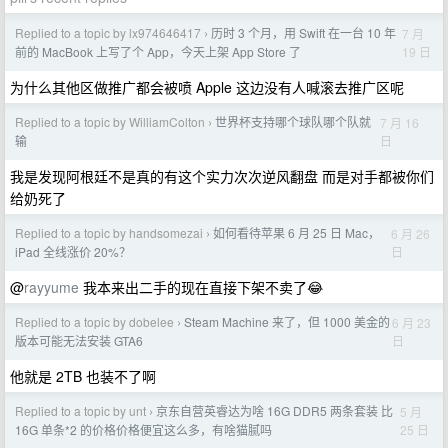
Replied to a topic by lx974646417
历时 3 个月，用 Swift 在一台 10 年
7 月
›
19 日
前的 MacBook 上写了个 App，今天上架 App Store 了
为什么其他区做推广都会被喷 Apple 这边没有人喊滚去推广区呢
Replied to a topic by WilliamColton
世界杯支持哪个球队哪个队就
7 月 16
›
日
输
我是发现阿根廷不是真的有这个实力次次逆风翻盘 而是对手都被你们
给奶死了
Replied to a topic by handsomezai
如何看待苹果 6 月 25 日 Mac，
6 月 26
›
日
iPad 全线涨价 20%？
@
rayyume
我本来出二手的现在直接下架不卖了😂
Replied to a topic by dobelee
Steam Machine 来了，但 1000 美金的
6 月 23
›
日
版本可能无法安装 GTA6
他就是 2TB 也装不了啊
Replied to a topic by unt
京东自营英睿达为啥 16G DDR5 两条套装 比
5 月
›
25 日
16G 单条*2 的价格价格便宜这么多，有啥猫腻吗