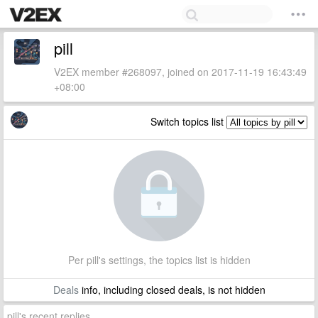
pill
V2EX member #268097, joined on 2017-11-19 16:43:49
+08:00
Switch topics list
Per pill's settings, the topics list is hidden
Deals
info, including closed deals, is not hidden
pill's recent replies