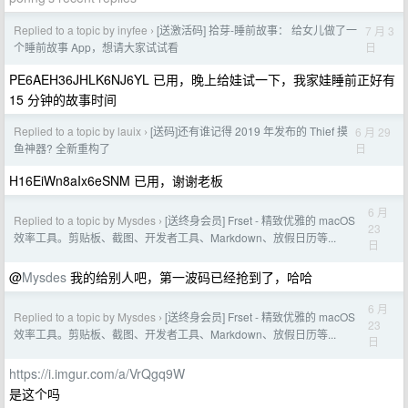
Replied to a topic by inyfee
[送激活码] 拾芽-睡前故事： 给女儿做了一
7 月 3
›
日
个睡前故事 App，想请大家试试看
PE6AEH36JHLK6NJ6YL 已用，晚上给娃试一下，我家娃睡前正好有
15 分钟的故事时间
Replied to a topic by lauix
[送码]还有谁记得 2019 年发布的 Thief 摸
6 月 29
›
日
鱼神器? 全新重构了
H16EiWn8aIx6eSNM 已用，谢谢老板
6 月
Replied to a topic by Mysdes
[送终身会员] Frset - 精致优雅的 macOS
›
23
效率工具。剪贴板、截图、开发者工具、Markdown、放假日历等...
日
@
Mysdes
我的给别人吧，第一波码已经抢到了，哈哈
6 月
Replied to a topic by Mysdes
[送终身会员] Frset - 精致优雅的 macOS
›
23
效率工具。剪贴板、截图、开发者工具、Markdown、放假日历等...
日
https://i.imgur.com/a/VrQgq9W
是这个吗