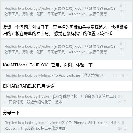
6 月
Replied to a topic by Mysdes
[送终身会员] Frset - 精致优雅的 macOS
›
23
效率工具。剪贴板、截图、开发者工具、Markdown、放假日历等...
日
反馈一个问题：刘海屏下，菜单栏的图标如果被隐藏起来，快捷键唤
出的面板在屏幕的左上角。 感觉在鼠标指针的位置比较合适
6 月
Replied to a topic by Mysdes
[送终身会员] Frset - 精致优雅的 macOS
›
23
效率工具。剪贴板、截图、开发者工具、Markdown、放假日历等...
日
KA8MTM487LT8JR3YKL 已用，谢谢，体验一下
Replied to a topic by lylehust
Yo App Switcher（附送兑换码）
6 月 18 日
›
EKHAR3RARELK 已用 谢谢
Replied to a topic by iPocket
[送码] 维护了快一年的会员订阅管理工具
5 月
›
27 日
— 口袋订阅，最近大幅优化了一版本
分母一下
Replied to a topic by maundytime
做了个 iPhone 小组件 maker：不用
5 月
›
26 日
Xcode，用 TypeScript 把点子放到主屏