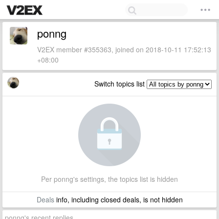
ponng
V2EX member #355363, joined on 2018-10-11 17:52:13
+08:00
Switch topics list
Per ponng's settings, the topics list is hidden
Deals
info, including closed deals, is not hidden
ponng's recent replies