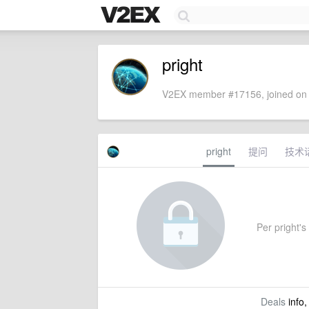
pright
V2EX member #17156, joined on 
pright
提问
技术
Per pright's 
Deals
info,