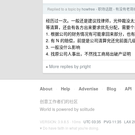
Replied to a topic by
howfree
职场话题
有没有老哥
›
›
经历过一次。一般还是建议找律师，光仲裁没太
等清算，还会有各方出来要求优先分配，需要个
1. 根据公司的财务情况有可能拿回来部分，也
2. 有 N 的赔偿，前提是公司清算完还完前面
3. 一般没什么影响
4. 找原公司人事出，不然找工商局出破产证明
More replies by pright
»
About
·
Help
·
Advertise
·
Blog
·
API
创意工作者们的社区
World is powered by solitude
VERSION: 3.9.8.5 · 10ms ·
UTC 03:35
·
PVG 11:35
·
LAX 2
♥ Do have faith in what you're doing.