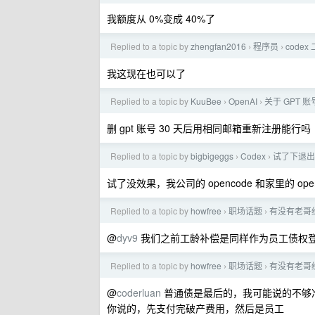
我额度从 0%变成 40%了
Replied to a topic by
zhengfan2016
程序员
code
›
›
我这现在也可以了
Replied to a topic by
KuuBee
OpenAI
关于 GPT 
›
›
删 gpt 账号 30 天后用相同邮箱重新注册能行吗
Replied to a topic by
bigbigeggs
Codex
试了下退出
›
›
试了没效果，我公司的 opencode 和家里的 open
Replied to a topic by
howfree
职场话题
有没有老哥
›
›
@
dyv9
我们之前工龄补偿是同样作为员工债权
Replied to a topic by
howfree
职场话题
有没有老哥
›
›
@
coderluan
普通债是最后的，我可能说的不够
你说的，先支付完破产费用，然后是员工