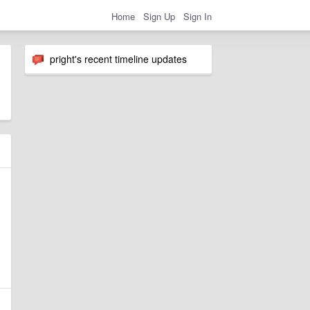
Home
Sign Up
Sign In
pright's recent timeline updates