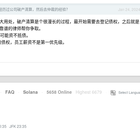
经历过公司破产清算，然后去仲裁的经验？
Jan 24, 202
大用处，破产清算是个很漫长的过程，最开始需要去登记债权，之后就是
靠谱的律师帮你争取。
有可能资不抵债。
几级债权，员工薪资不是第一优先级。
·
FAQ
·
Solana
·
5658 Online
Highest 6679
·
Select Langua
0:35
·
JFK 23:35