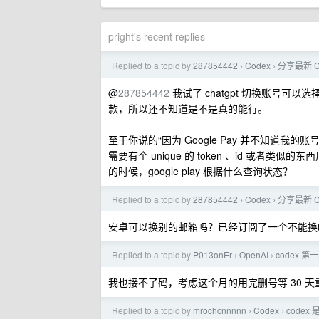
pright's recent replies
Replied to a topic by
287854442
Codex
分享最新 
›
›
@
287854442
我试了 chatgpt 切换账号
款，所以还不知道是不是真的能行。
至于你说的“因为 Google Pay 并不知道我的账号
需要有个 unique 的 token 、id 或者类似的东
的时候，google play 根据什么查询状态？
Replied to a topic by
287854442
Codex
分享最新 
›
›
安卓可以换别的邮箱吗？已经订阅了一个不能换
Replied to a topic by
P013onEr
OpenAI
codex
›
›
我也接不了码，考虑这个月的用完删号等 30 天
Replied to a topic by
mrochcnnnnn
Codex
codex
›
›