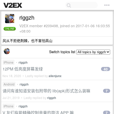
riggzh
V2EX member #209498, joined on 2017-01-06 16:03:55
ONLINE
+08:00
风从不拒绝荆棘，也不害怕高山
Switch topics list
iPhone
•
riggzh
12PM 低亮度屏幕发绿
40
Nov 18, 2020 • Lastly replied by
alienjunx
Android
•
riggzh
请问有谁知道安装包附带的 lib(apk)形式怎么装嘛
7
Jul 21, 2019 • Lastly replied by
riggzh
iPhone
•
riggzh
V 友们有能精确控制音量的简洁 APP 嘛
7