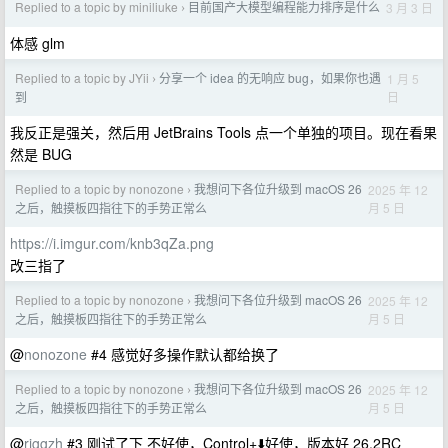
Replied to a topic by miniliuke
目前国产大模型编程能力排序是什么
3 月 3 日
›
体感 glm
Replied to a topic by JYii
分享一个 idea 的无响应 bug，如果你也遇
1 月 5
›
日
到
我反正是强关，然后用 JetBrains Tools 点一个单独的项目。现在看果
然是 BUG
Replied to a topic by nonozone
我想问下各位升级到 macOS 26
2025 年 12
›
月 5 日
之后，触摸板四指往下的手势正常么
https://i.imgur.com/knb3qZa.png
改三指了
Replied to a topic by nonozone
我想问下各位升级到 macOS 26
2025 年 12
›
月 5 日
之后，触摸板四指往下的手势正常么
@
nonozone
#4 感觉好多操作默认都给换了
Replied to a topic by nonozone
我想问下各位升级到 macOS 26
2025 年 12
›
月 5 日
之后，触摸板四指往下的手势正常么
@
riggzh
#3 刚试了下 不好使，Control+⬇️好使，版本好 26.2RC