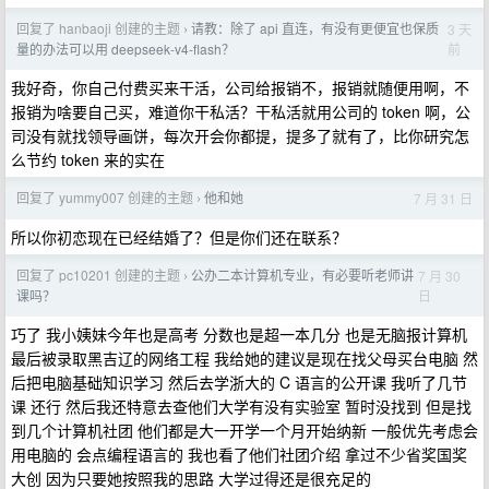
回复了 hanbaoji 创建的主题
请教：除了 api 直连，有没有更便宜也保质
3 天
›
前
量的办法可以用 deepseek-v4-flash？
我好奇，你自己付费买来干活，公司给报销不，报销就随便用啊，不
报销为啥要自己买，难道你干私活？干私活就用公司的 token 啊，公
司没有就找领导画饼，每次开会你都提，提多了就有了，比你研究怎
么节约 token 来的实在
回复了 yummy007 创建的主题
他和她
7 月 31 日
›
所以你初恋现在已经结婚了？但是你们还在联系？
回复了 pc10201 创建的主题
公办二本计算机专业，有必要听老师讲
7 月 30
›
日
课吗？
巧了 我小姨妹今年也是高考 分数也是超一本几分 也是无脑报计算机
最后被录取黑吉辽的网络工程 我给她的建议是现在找父母买台电脑 然
后把电脑基础知识学习 然后去学浙大的 C 语言的公开课 我听了几节
课 还行 然后我还特意去查他们大学有没有实验室 暂时没找到 但是找
到几个计算机社团 他们都是大一开学一个月开始纳新 一般优先考虑会
用电脑的 会点编程语言的 我也看了他们社团介绍 拿过不少省奖国奖
大创 因为只要她按照我的思路 大学过得还是很充足的