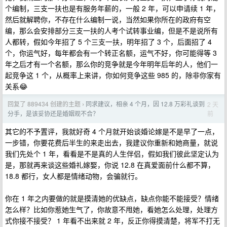
个编制，三支一扶也是有服务年薪的，一般 2 年，可以申请续 1 年，
然后就解聘你，不存在什么编制一说，当然如果你所在的政府有空
编，那么会安排部分三支一扶的人考个试转事业编，但是不是说所有
人都转，假如今年招了 5 个三支一扶，明年招了 3 个，后面招了 4
个，你运气好，每年都会有一个转正名额，运气不好，你可能得等 3
年之后才有一个名额，那么你的竞争就是今年明年后年的人，他们一
起竞争这 1 个，从概率上来讲，你如何竞争这些 985 的，除非你家有
关系😂
回复了 889434 创建的主题
同求建议，相亲 4 个月，因 12.8 万彩礼谈到
2 天
›
前
分手，是该妥协还是婚姻观不合？
其它的不予置评，我就好奇 4 个月就开始谈婚论嫁是不是早了一点，
一步错，你要花费后半生的来走出去，我建议你重新和她商量，就说
我们先处个 1 年，看看是不是真的人生伴侣，假如我们彼此坚定认为
是，那就再来谈这些婚礼嫁娶，你说 12.8 在真爱面前什么都不算，
18.8 都行，女人都是情绪动物，会骗就行。
你在 1 年之内要做的就是摸清她的优缺点，缺点你能不能接受？情绪
怎么样？比如你惹她生气了，你故意不甩她，看她怎么处理，处理方
式你接不接受？ 1 年看不出来就 2 年，反正你得摸清楚，将军不打无