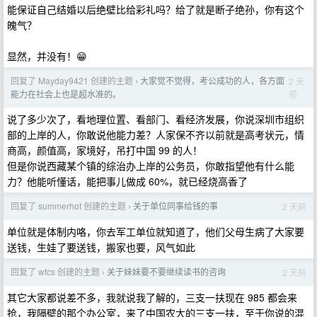
能保证自己结婚以后绝壁比给彩礼吗？给了就是断子绝孙，你有这个
魄气？
显然，并没有！😁
回复了 Mayday9421 创建的主题
大家觉不觉得，考公成功的人，各方面
2 天
›
前
能力在社会上也是超水准的。
说了多少次了，看地理位置、看部门、看经济发展，你说深圳市组织
部的上岸的人，你敢说他能力差？人家保不齐以前就是高考状元，情
商高，颜值高，家境好，吊打中国 99 的人！
但是你说西藏某个镇的综治办上岸的公务员，你敢指望他有什么能
力？他能听懂话，能把事儿做成 60%，就已经烧高香了
回复了 summerhot 创建的主题
关于单位同事给钱的事
2 天前
›
单位就是体制内咯，你去军工单位就知道了，他们父母生病了大家要
送钱，生娃了要送钱，搬家也要，风气如此
回复了 wtcs 创建的主题
关于妹妹要不要继续读书的咨询
2 天前
›
其它大家都说差不多，我就说我了解的，三支一扶现在 985 都会来
抢，我隔壁的那个办公室，来了中国农大的三支一扶，至于你说的混