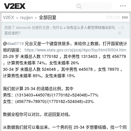
V2EX
rsyjjsn
全部回复
回复总数
696
›
›
回复了 Vermonth 创建的主题
为什么 v 站有这么多人都觉得结婚出彩礼
1 天
›
前
是应该的？
@
dsw0719
兄台又是一个键盘侠居多，来给你上数据，打开国家统计
局的链接：
https://www.stats.gov.cn/sj/pcsj/rkpc/5rp/html/l0504.htm
25-29 岁 未婚总人数 1770182 ，其中男性 1313403 ，女性 456779
，计算男性未婚率 74%，女性未婚率 26%
30-34 岁 未婚总人数 524048 ，其中男性 445078 ，女性 78970 ，
计算男性未婚率 85%，女性未婚率 15%
我们就计算 25-34 的适婚总比例，其中
男性：(1313403+445078)/(1770182+524048)=77%
女性：(456779+78970)/(1770182+524048)=23%
数据全程你可以对比，欢迎回复对线。
从数据我们就可以看出来，一个男的在 25-34 岁想要结婚，找一个同