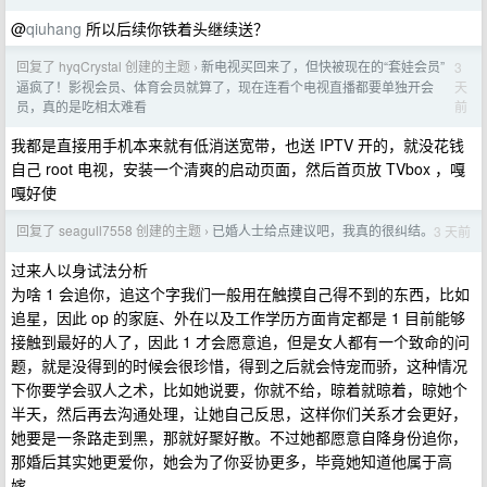
@
qiuhang
所以后续你铁着头继续送？
回复了 hyqCrystal 创建的主题
新电视买回来了，但快被现在的“套娃会员”
3
›
天
逼疯了！影视会员、体育会员就算了，现在连看个电视直播都要单独开会
前
员，真的是吃相太难看
我都是直接用手机本来就有低消送宽带，也送 IPTV 开的，就没花钱
自己 root 电视，安装一个清爽的启动页面，然后首页放 TVbox ，嘎
嘎好使
回复了 seagull7558 创建的主题
已婚人士给点建议吧，我真的很纠结。
3 天前
›
过来人以身试法分析
为啥 1 会追你，追这个字我们一般用在触摸自己得不到的东西，比如
追星，因此 op 的家庭、外在以及工作学历方面肯定都是 1 目前能够
接触到最好的人了，因此 1 才会愿意追，但是女人都有一个致命的问
题，就是没得到的时候会很珍惜，得到之后就会恃宠而骄，这种情况
下你要学会驭人之术，比如她说要，你就不给，晾着就晾着，晾她个
半天，然后再去沟通处理，让她自己反思，这样你们关系才会更好，
她要是一条路走到黑，那就好聚好散。不过她都愿意自降身份追你，
那婚后其实她更爱你，她会为了你妥协更多，毕竟她知道他属于高
嫁。