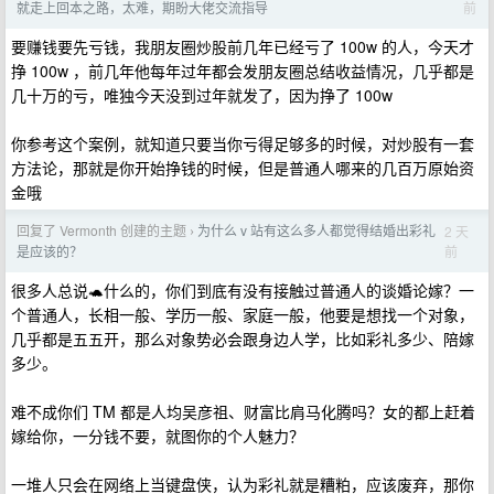
前
就走上回本之路，太难，期盼大佬交流指导
要赚钱要先亏钱，我朋友圈炒股前几年已经亏了 100w 的人，今天才
挣 100w ，前几年他每年过年都会发朋友圈总结收益情况，几乎都是
几十万的亏，唯独今天没到过年就发了，因为挣了 100w
你参考这个案例，就知道只要当你亏得足够多的时候，对炒股有一套
方法论，那就是你开始挣钱的时候，但是普通人哪来的几百万原始资
金哦
回复了 Vermonth 创建的主题
为什么 v 站有这么多人都觉得结婚出彩礼
2 天
›
前
是应该的？
很多人总说🐢什么的，你们到底有没有接触过普通人的谈婚论嫁？一
个普通人，长相一般、学历一般、家庭一般，他要是想找一个对象，
几乎都是五五开，那么对象势必会跟身边人学，比如彩礼多少、陪嫁
多少。
难不成你们 TM 都是人均吴彦祖、财富比肩马化腾吗？女的都上赶着
嫁给你，一分钱不要，就图你的个人魅力？
一堆人只会在网络上当键盘侠，认为彩礼就是糟粕，应该废弃，那你