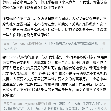
龄的，或者小两三岁的，他几乎要和 3 个人竞争一个女性，你告诉我
这种情况下你还能要求女性跪下来求你？
还有你的给不了彩礼，女方父母就不会同意，人家父母是保守派，不
给彩礼邻居说闲话，难不成你让女方断绝父母关系？跟你私奔？这个
世界不是只有你两喜欢就可以打破一切，结婚了婆媳处不来，谁给你
带娃？你到底有没有正常思维？
回复了 Vermonth 创建的主题
为什么 v 站有这么多人都觉得结婚出彩礼
1 天
›
前
是应该的？
@
ingxhe
按照你的意思，假如我们遇到一个相互喜欢的对象，但是因
为女方家庭要彩礼，因此果断分，找一个？最优停止理论不知道你了
解不？还有你说的只要男的不认可，他们就会跪地求饶，请问这个情
况要多久能实现，10 年还是 20 年？我又不是没有遇见过不要彩礼的
夫妻，人家要么女方家里就不差钱，要么女的的高学历，一个初中毕
业甚至是高中毕业的女生，你奢望他们跪地求饶？而且中国向来都是
男多女少，不然你猜为啥身边的男的单身居多，而女的用不了多久就
脱单呢？
回复了 liquan12wjwnss 创建的主题
去年离职，今年入市，学习了几个月，
2
›
天
6 月底信心满满，大干一场，七月份科技打脸，痛苦流涕，-20 个点，刚开始