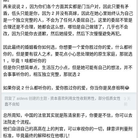
再来说说 2 ，因为你们各个方面其实都是门当户对，因此只要有矛
盾，低头只能是你，因为 2 并没有高嫁，因此在她心里始终认为自己
是一个独立完整的人，不会为了任何人委屈自己，这里的委屈不管是
合理还是不合理，她都会这么想，哪怕是自己做错了，几乎也不会
改，因为只能你去道歉，然后她接受，然后下次慢慢避免再犯。
因此最终的婚姻看你如何选，你想要一个爱你胜过你的爱，什么都听
你的，但是要有驭人之术，要花点小心思处理她的原生家庭，那就选
1 ，毕竟 1 啥都听你的
但是你只想简单点，生活压力小点，但是她可能有自己的想法，并不
会事事听你的，相互独立完整，那就选 2
如果你说 2 什么都听你的，爱你胜过你的爱，你当你是吴彦祖啊😂
回复了 aidevs 创建的主题
资本喜欢利用女性收割男性，部分低质女性
3 天
›
前
蠢不自知
总所周知，中国的法官其实就是陈清泉影子，你要是不信，你可以去
法院走个流程。
他们自诩自己的高高在上的判官，可以审视你的一切，肆意评判量刑
标准，毕竟最终的解释权在他哪儿！