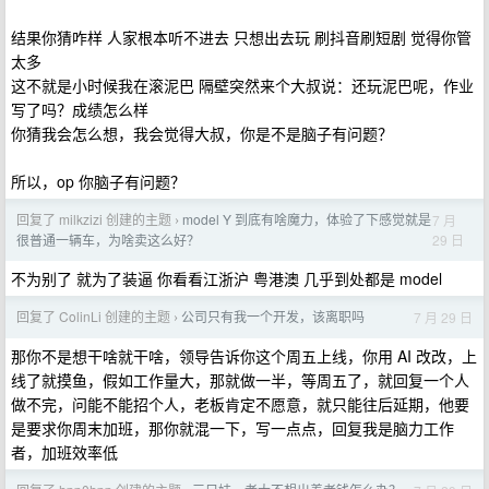
结果你猜咋样 人家根本听不进去 只想出去玩 刷抖音刷短剧 觉得你管
太多
这不就是小时候我在滚泥巴 隔壁突然来个大叔说：还玩泥巴呢，作业
写了吗？成绩怎么样
你猜我会怎么想，我会觉得大叔，你是不是脑子有问题？
所以，op 你脑子有问题？
回复了 milkzizi 创建的主题
model Y 到底有啥魔力，体验了下感觉就是
7 月
›
29 日
很普通一辆车，为啥卖这么好？
不为别了 就为了装逼 你看看江浙沪 粤港澳 几乎到处都是 model
回复了 ColinLi 创建的主题
公司只有我一个开发，该离职吗
7 月 29 日
›
那你不是想干啥就干啥，领导告诉你这个周五上线，你用 AI 改改，上
线了就摸鱼，假如工作量大，那就做一半，等周五了，就回复一个人
做不完，问能不能招个人，老板肯定不愿意，就只能往后延期，他要
是要求你周末加班，那你就混一下，写一点点，回复我是脑力工作
者，加班效率低