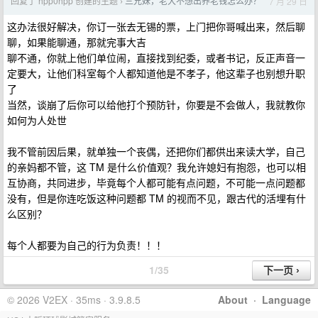
回复了 hpp0hpp 创建的主题
三兄妹，老大不想出养老钱怎么办？
7 月 29 日
›
这办法很好解决，你订一张去无锡的票，上门把你哥喊出来，然后聊
聊，如果能聊通，那就完事大吉
聊不通，你就上他们单位闹，直接找到纪委，或者书记，反正声音一
定要大，让他们科室每个人都知道他是不孝子，他这辈子也别想升职
了
当然，谈崩了后你可以给他打个预防针，你要是不会做人，我就教你
如何为人处世
我不管前因后果，就单独一个丧偶，还把你们都供出来读大学，自己
的亲妈都不管，这 TM 是什么价值观？我允许媳妇有抱怨，也可以相
互协商，共同进步，毕竟每个人都可能有点问题，不可能一点问题都
没有，但是你连吃饭这种问题都 TM 的视而不见，跟古代的活埋有什
么区别？
每个人都要为自己的行为负责！！！
1/35
© 2026 V2EX · 35ms · 3.9.8.5
About
·
Language