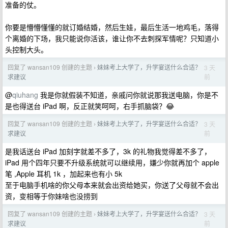
准备的仗。
你要是懵懵懂懂的就订婚结婚，然后生娃，最后生活一地鸡毛，落得
个离婚的下场，我只能说你活该，谁让你不去刺探军情呢？只知道小
头控制大头。
回复了 wansan109 创建的主题
妹妹考上大学了，升学宴送什么合适？
3 天
›
前
求建议
@
qiuhang
我是你就假装不知道，亲戚问你就说那我送电脑，你是不
是也得送台 iPad 啊，反正就笑呵呵，右手抓脑袋？😂
回复了 wansan109 创建的主题
妹妹考上大学了，升学宴送什么合适？
3 天
›
前
求建议
是我话送台 iPad 加刻字就差不多了，3k 的礼物我觉得差不多了，
iPad 用个四年只要不升级系统就可以继续用，嫌少你就再加个 apple
笔 ,Apple 耳机 1k ，加起来也有小 5k
至于电脑手机啥的你父母本来就会出资给她买，你送了父母就不会出
资，变相等于你妹啥也没捞到
回复了 wansan109 创建的主题
妹妹考上大学了，升学宴送什么合适？
3 天
›
前
求建议