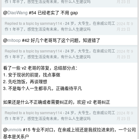
月 23 日
作 1 年半了，感觉生活没有未来，有什么人生建议吗
@
DiaoWang
#54 已经老实了 不用 gap
Replied to a topic by sammary114
24 岁，大专生，在亲戚公司工
2024 年 9
›
月 23 日
作 1 年半了，感觉生活没有未来，有什么人生建议吗
@
mitoop
#42 好几个老哥骂了这个问题，知道错了
Replied to a topic by sammary114
24 岁，大专生，在亲戚公司工
2024 年 9
›
月 23 日
作 1 年半了，感觉生活没有未来，有什么人生建议吗
看了一些 v2 老哥的答复，总结部分点：
1. 安于现状的前提，找点事做
2. 先吃饱饭，再谈理想
3. 不是每个人一生都非凡，正确看待平凡
如果还是什么不正确或者需要纠正的，欢迎 v2 老哥纠正
Replied to a topic by sammary114
24 岁，大专生，在亲戚公司工
2024 年 9
›
月 23 日
作 1 年半了，感觉生活没有未来，有什么人生建议吗
@
unmois
#15 专业不对口，在亲戚上班还是我叔拉进来的，一个公司
基本是关系户