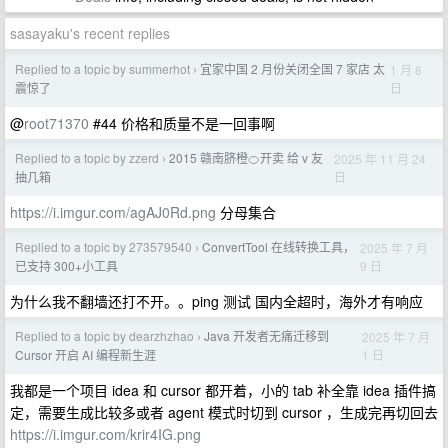
sasayaku's recent replies
Replied to a topic by summerhot
宜家中国 2 月份关闭全国 7 家店 太
1 月 8
›
日
震惊了
@
root71370
#44 价格和质量不是一回事啊
Replied to a topic by zzerd
2015 赣南脐橙🍊开卖 给 v 友
2025 年 11 月 24
›
日
抽几箱
https://i.imgur.com/agAJ0Rd.png
分母集合
Replied to a topic by 273579540
ConvertTool 在线转换工具，
2025 年 7 月
›
9 日
已支持 300+小工具
为什么我不翻墙还打不开。。ping 测试 国内全超时，海外才有响应
Replied to a topic by dearzhzhao
Java 开发者无痛迁移到
2025 年 7 月
›
1 日
Cursor 开启 AI 编程新生涯
我都是一个项目 idea 和 cursor 都开着，小的 tab 补全靠 idea 插件搞
定，需要生成比较多或者 agent 模式时切到 cursor ，生成完再切回去
https://i.imgur.com/krir4IG.png