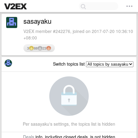
sasayaku
V2EX member #242276, joined on 2017-07-20 10:36:10
+08:00
3
88
23
Switch topics list
Per sasayaku's settings, the topics list is hidden
Deals
info, including closed deals, is not hidden