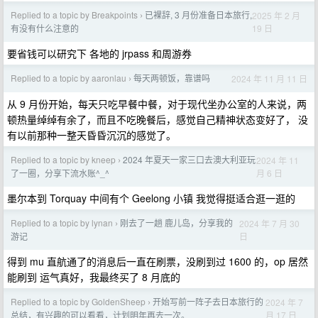
Replied to a topic by Breakpoints
已裸辞, 3 月份准备日本旅行,
2025 年 2 月
›
19 日
有没有什么注意的
要省钱可以研究下 各地的 jrpass 和周游券
Replied to a topic by aaronlau
每天两顿饭，靠谱吗
2024 年 11 月 11 日
›
从 9 月份开始，每天只吃早餐中餐，对于现代坐办公室的人来说，两
顿热量绰绰有余了，而且不吃晚餐后，感觉自己精神状态变好了， 没
有以前那种一整天昏昏沉沉的感觉了。
Replied to a topic by kneep
2024 年夏天一家三口去澳大利亚玩
2024 年 11
›
月 6 日
了一圈，分享下流水账^_^
墨尔本到 Torquay 中间有个 Geelong 小镇 我觉得挺适合逛一逛的
Replied to a topic by lynan
刚去了一趟 鹿儿岛，分享我的
2024 年 7 月 30
›
日
游记
得到 mu 直航通了的消息后一直在刷票，没刷到过 1600 的，op 居然
能刷到 运气真好，我最终买了 8 月底的
Replied to a topic by GoldenSheep
开始写前一阵子去日本旅行的
2024 年 7
›
月 17 日
总结，有兴趣的可以看看，计划明年再去一次。