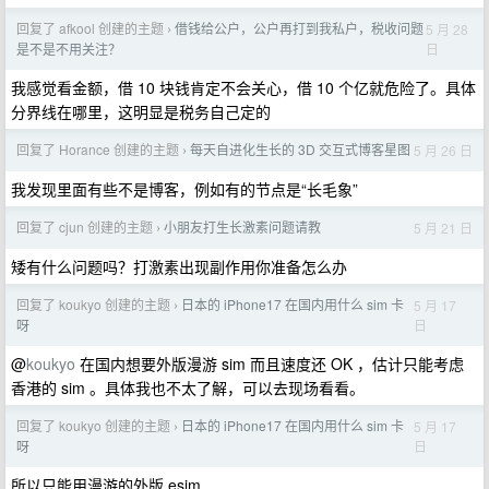
回复了 afkool 创建的主题
借钱给公户，公户再打到我私户，税收问题
5 月 28
›
日
是不是不用关注？
我感觉看金额，借 10 块钱肯定不会关心，借 10 个亿就危险了。具体
分界线在哪里，这明显是税务自己定的
回复了 Horance 创建的主题
每天自进化生长的 3D 交互式博客星图
5 月 26 日
›
我发现里面有些不是博客，例如有的节点是“长毛象”
回复了 cjun 创建的主题
小朋友打生长激素问题请教
5 月 21 日
›
矮有什么问题吗？打激素出现副作用你准备怎么办
回复了 koukyo 创建的主题
日本的 iPhone17 在国内用什么 sim 卡
5 月 17
›
日
呀
@
koukyo
在国内想要外版漫游 sim 而且速度还 OK ，估计只能考虑
香港的 sim 。具体我也不太了解，可以去现场看看。
回复了 koukyo 创建的主题
日本的 iPhone17 在国内用什么 sim 卡
5 月 17
›
日
呀
所以只能用漫游的外版 esim