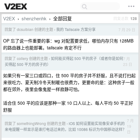
V2EX
shenzhenhk
全部回复
回复总数
128
›
›
回复了 dcsuibian 创建的主题
我的 Tailscale 方案分享
7 月 29 日
›
OP 忘了说一件重要的事：wg 对配置要求低，哪怕内存只有 128MB
的路由器上也能部署。tailscale 肯定不行
回复了 collery 创建的主题
如何能买得起 500 平的房子（或者你是如何
7 月
›
23 日
买得起 500 平方的房子的）
如果只有一家三口或四口，住 500 平的房子并不舒服，且不说打扫起
来很吃力、夏天制冷冬天制暖也很费力，更要命的是：这种房子一般
都在郊外，夜里会像鬼屋一样寂静可怕。
适合住 500 平的应该是那种一家 10 口人以上、每人平均 50 平正好
舒服
7 月
回复了 somethingWrong 创建的主题
iOS 如何设置能实现像安卓手机的
›
19
来电提醒一样显示是谁打电话过来的，比如 10086 标识为中国移动这样？
日