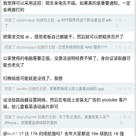
我觉得可以采用这招：陌生来电先不接。如果真的是重要通知，一定
会再拨打的
回复了 voidmnwzp 创建的主题
ai 时代程序员这个职业更适合 wfh
7 月 17
›
日
了
把需求交给 ai ，感觉老板自己都能干，然后就可以把程序员开了
回复了 duchenpaul 创建的主题
交管系统用的是 AWS 服务???
7 月 13 日
›
公家使用的电脑需要正版，没激活说明经费不够了，身份证读取器可
能也老化了
归根结底可能就是没钱了，我想
回复了 iamlbk 创建的主题
求推荐电视上给儿童看动画的 app
7 月 11 日
›
设法给路由器设置网络，然后在电视上安装无广告的 youtube 客户
端，给儿童看英语动画片即可
回复了 shenzhenhk 创建的主题
为了防止涨价，准备给家人买个
6 月 26
›
日
iPhone ，但需要选择续航厉害的
@
wu67
17 比 17e 的续航强吗？去年大家都说 16e 续航比 16 强