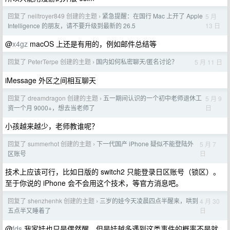
回复了 neiltroyer849 创建的主题
紧急提醒：在国行 Mac 上开了 Apple
5 月
›
13 日
Intelligence 的朋友，请不要升级到最新的 26.5
@
x4gz
macOS 上还是有用的，例如邮件总结等
回复了 PeterTerpe 创建的主题
国内如何私密聊天/匿名讨论？
5 月 11 日
›
iMessage 外区之间相互聊天
回复了 dreamdragon 创建的主题
五一期间认识的一个初中老师退休工
5 月 9
›
日
资一个月 9000+，想去当老师了
小孩越来越少，老师教谁呢？
回复了 summerhot 创建的主题
下一代国产 iPhone 疑似不能登陆外
5 月 7
›
日
区账号
技术上应该可行，比如日版的 switch2 只能登录日区账号（锁区）。
至于你说的 iPhone 会不会用这个技术，等官方消息吧。
回复了 shenzhenhk 创建的主题
三岁的娃今天凌晨四点半醒来，哄到
4 月 30
›
日
五点半又睡着了
@
fds
我家娃也只是偶然醒。但是娃越多遇到这类事件的概率不是就