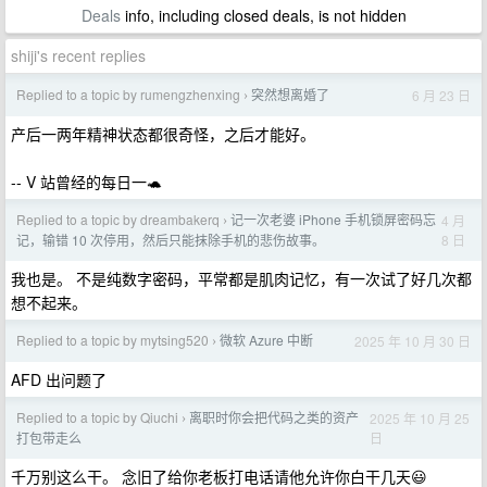
Deals
info, including closed deals, is not hidden
shiji's recent replies
Replied to a topic by rumengzhenxing
突然想离婚了
6 月 23 日
›
产后一两年精神状态都很奇怪，之后才能好。
-- V 站曾经的每日一🐢
Replied to a topic by dreambakerq
记一次老婆 iPhone 手机锁屏密码忘
4 月
›
8 日
记，输错 10 次停用，然后只能抹除手机的悲伤故事。
我也是。 不是纯数字密码，平常都是肌肉记忆，有一次试了好几次都
想不起来。
Replied to a topic by mytsing520
微软 Azure 中断
2025 年 10 月 30 日
›
AFD 出问题了
Replied to a topic by Qiuchi
离职时你会把代码之类的资产
2025 年 10 月 25
›
日
打包带走么
千万别这么干。 念旧了给你老板打电话请他允许你白干几天😃