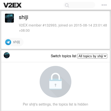
shiji
V2EX member #132993, joined on 2015-08-14 23:01:48
+08:00
shijij
Switch topics list
Per shiji's settings, the topics list is hidden