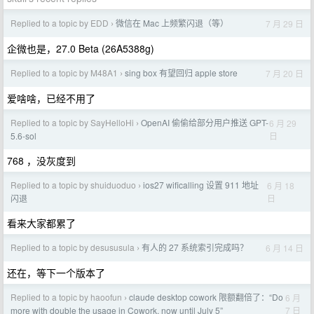
Replied to a topic by EDD
微信在 Mac 上频繁闪退（等）
7 月 29 日
›
企微也是，27.0 Beta (26A5388g)
Replied to a topic by M48A1
sing box 有望回归 apple store
7 月 20 日
›
爱啥啥，已经不用了
Replied to a topic by SayHelloHi
OpenAI 偷偷给部分用户推送 GPT-
6 月 29
›
日
5.6-sol
768 ，没灰度到
Replied to a topic by shuiduoduo
ios27 wificalling 设置 911 地址
6 月 18
›
日
闪退
看来大家都累了
Replied to a topic by desususula
有人的 27 系统索引完成吗？
6 月 14 日
›
还在，等下一个版本了
Replied to a topic by haoofun
claude desktop cowork 限额翻倍了：“Do
6 月
›
7 日
more with double the usage in Cowork, now until July 5”