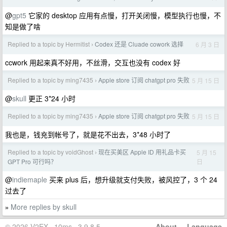
@
gpt5
它家的 desktop 应用有点慢，打开关闭慢，模型执行也慢，不
知是做了啥
Replied to a topic by Hermitist
Codex 还是 Cluade cowork 选择
6 月 3 日
›
ccwork 用起来真不好用，不丝滑，交互也没有 codex 好
Replied to a topic by ming7435
Apple store 订阅 chatgpt pro 失败
5 月 15 日
›
@
skull
更正 3*24 小时
Replied to a topic by ming7435
Apple store 订阅 chatgpt pro 失败
5 月 15 日
›
我也是，钱充到帐号了，就是花不出去，3*48 小时了
Replied to a topic by voidGhost
现在买美区 Apple ID 用礼品卡买
5 月 15
›
日
GPT Pro 可行吗？
@
indiemaple
买来 plus 后，想升级就支付失败，被风控了，3 个 24
过去了
More replies by skull
»
© 2026 V2EX · 10ms · 3.9.8.5
About
·
Language