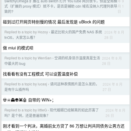
年 9
SwitchyOmega 扩展在 auto switch 打开 YouTube 网页很卡，但是全局模
月 1
式（扩展的 proxy 模式）就不卡，是否是辅助 cdn 域名没纳入代理列表导
日
致的?
碰到过打开网页特别慢的情况 最后发现是 uBlock 的问题
Replied to a topic by Hozoy
最近比较火的国产免费 NAS 系统
2024 年 8 月
›
28 日
fnOS，大家怎么看？
做 miui 的模式呗
Replied to a topic by WenSan
空调的机身显示温度真是生活
2024 年 8 月
›
28 日
中最大的 bug
找看看有没有工程模式 可以设置温度补偿
Replied to a topic by lucasj
请问这种表情图片是怎么发的，
2024 年 8 月
›
27 日
是有什么插件吗
💀☠👻👽👾🤖 自带的 WIN+；
Replied to a topic by littleG
现代婚姻已经解离的如此厉害了
2024 年 8 月
›
26 日
吗？是个例，还是普遍现象？
刚才看到一个判决，离婚前女方贷了 86 万想让判共同债务让男方还